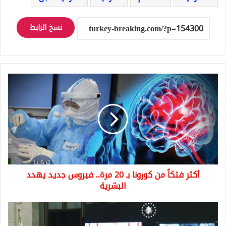
نسخ الرابط
أكثر
فتكاً
من
كورونا
بـ
20
مرة..
فيروس
جديد
أكثر فتكاً من كورونا بـ 20 مرة.. فيروس جديد يهدد
يهدد
البشرية
البشرية
ألبير
جيزير