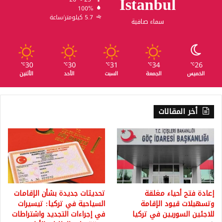
Istanbul
100%
5.7 كيلومتر/ساعة
سماء صافية
30
30
31
34
26
℃
℃
℃
℃
℃
الخميس
الجمعة
السبت
الأحد
الأثنين
أخر المقالات
إعادة فتح أحياء مغلقة
تحديثات جديدة بشأن الإقامات
وتسهيلات قيود الإقامة
السياحية في تركيا: تيسيرات
للاجئين السوريين في تركيا
في إجراءات التجديد واشتراطات