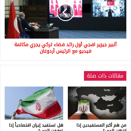
افجي
أول
رائد
فضاء
تركي
يجري
مكالمة
ألبير جيزير افجي أول رائد فضاء تركي يجري مكالمة
فيديو
مع
فيديو مع الرئيس أردوغان
الرئيس
أردوغان
مقالات ذات صلة
من هم أكبر المستفيدين إذا
هل تستفيد إيران اقتصادياً إذا
انتهت الحرب؟
توقفت الحرب؟