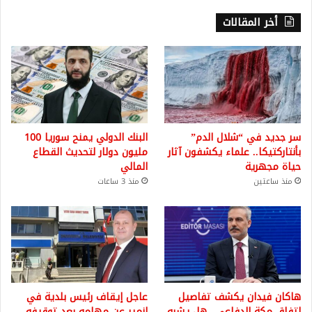
أخر المقالات
سر جديد في “شلال الدم”
البنك الدولي يمنح سوريا 100
بأنتاركتيكا.. علماء يكشفون آثار
مليون دولار لتحديث القطاع
حياة مجهرية
المالي
منذ ساعتين
منذ 3 ساعات
هاكان فيدان يكشف تفاصيل
عاجل إيقاف رئيس بلدية في
اتفاق مكة الدفاعي.. هل يشبه
إزمير عن مهامه بعد توقيفه