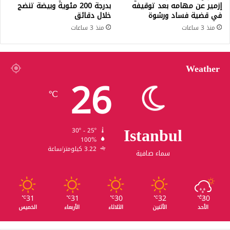
إزمير عن مهامه بعد توقيفه
بدرجة 200 مئوية وبيضة تنضج
في قضية فساد ورشوة
خلال دقائق
منذ 3 ساعات
منذ 3 ساعات
Weather
26
℃
Istanbul
30º - 25º
100%
3.22 كيلومتر/ساعة
سماء صافية
31
31
30
32
30
℃
℃
℃
℃
℃
الأحد
الأثنين
الثلاثاء
الأربعاء
الخميس