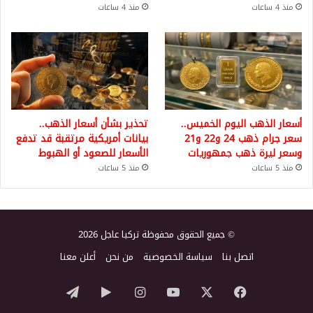
منذ 4 ساعات
منذ 4 ساعات
أسعار الذهب اليوم الخميس..
تحذير بشأن أسعار الذهب..
سعر جرام ذهب 24 و22 و21
بيانات أمريكية مرتقبة قد تدفع
وسعر ليرة ذهب جمهوريات
الأسعار للصعود أو الهبوط
منذ 5 ساعات
منذ 5 ساعات
© جميع الحقوق محفوظة تركيا عاجل 2026
اتصل بنا
سياسة الخصوصية
من نحن
أعلن معنا
‫X
فيسبوك
‫YouTube
انستقرام
‏Google
تيلقرام