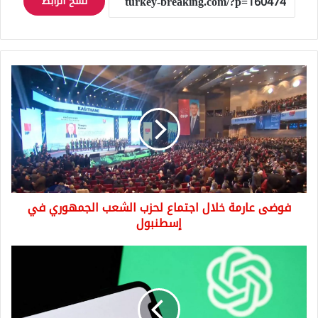
نسخ الرابط
فوضى
عارمة
خلال
اجتماع
لحزب
الشعب
الجمهوري
في
إسطنبول
فوضى عارمة خلال اجتماع لحزب الشعب الجمهوري في
إسطنبول
وداعاً
للتكرار!
ميزة
جديدة
في