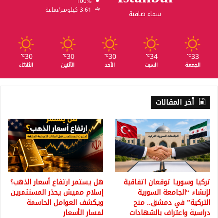
100%
3.61 كيلومتر/ساعة
سماء صافية
30
30
30
34
33
℃
℃
℃
℃
℃
الجمعة
السبت
الأحد
الأثنين
الثلاثاء
أخر المقالات
تركيا وسوريا توقعان اتفاقية
هل يستمر ارتفاع أسعار الذهب؟
لإنشاء “الجامعة السورية
إسلام مميش يحذر المستثمرين
التركية” في دمشق.. منح
ويكشف العوامل الحاسمة
دراسية واعتراف بالشهادات
لمسار الأسعار