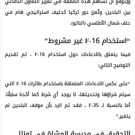
ويُتوقع أن تُساهم هذه الصفقة في تعزيز التعاون الدفاعي
بين البلدين، وتُعزز دور تركيا كحليف استراتيجي هام في
حلف شمال الأطلسي (الناتو).
“استخدام F-16 غير مشروط”
فيما يتعلق بالادعاءات حول استخدام F-16 ، تم تقديم
التوضيح التالي:
“على عكس الادعاءات المتعلقة باستخدام طائرات F-16 التي
سيتم شراؤها وتحديثها، لا يوجد أي شرط كما أكدنا سابقًا.
أما بالنسبة لـ F-35 ، فقد تم الرد بأن موقف البلدين لم
يتغير.”
التحقيق في مدرسة المشاة في توزلا