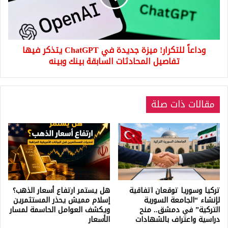
ChatGPT
يتذكر
فيها
تفاصيل
وداعاً للتكرار! ميزة جديدة في ChatGPT يتذكر فيها
المحادثات
السابقة
تفاصيل المحادثات السابقة بينك وبينه
بينك
وبينه
مقالات ذات صلة
تركيا وسوريا توقعان اتفاقية
هل يستمر ارتفاع أسعار الذهب؟
لإنشاء “الجامعة السورية
إسلام مميش يحذر المستثمرين
التركية” في دمشق.. منح
ويكشف العوامل الحاسمة لمسار
دراسية واعتراف بالشهادات
الأسعار