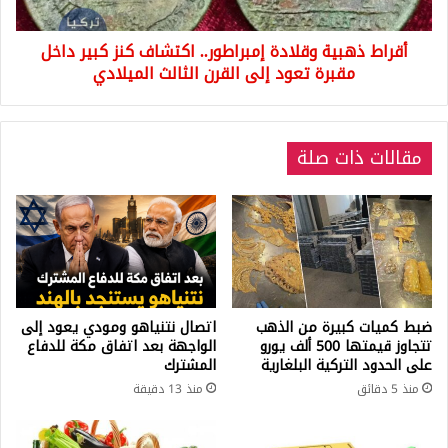
داخل
مقبرة
أقراط ذهبية وقلادة إمبراطور.. اكتشاف كنز كبير داخل
تعود
إلى
مقبرة تعود إلى القرن الثالث الميلادي
القرن
الثالث
الميلادي
مقالات ذات صلة
ضبط كميات كبيرة من الذهب
اتصال نتنياهو ومودي يعود إلى
تتجاوز قيمتها 500 ألف يورو
الواجهة بعد اتفاق مكة للدفاع
على الحدود التركية البلغارية
المشترك
منذ 5 دقائق
منذ 13 دقيقة