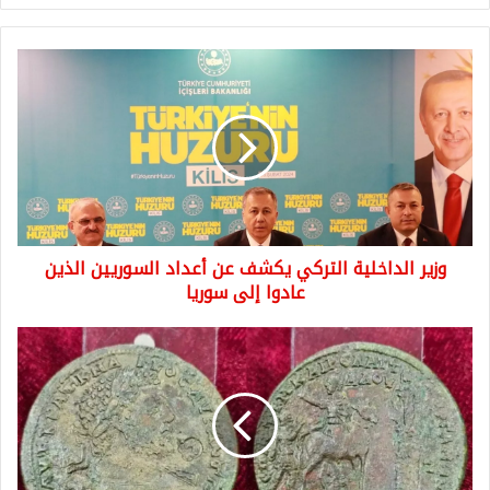
وزير
الداخلية
التركي
يكشف
عن
أعداد
السوريين
الذين
عادوا
وزير الداخلية التركي يكشف عن أعداد السوريين الذين
إلى
سوريا
عادوا إلى سوريا
أقراط
ذهبية
وقلادة
إمبراطور..
اكتشاف
كنز
كبير