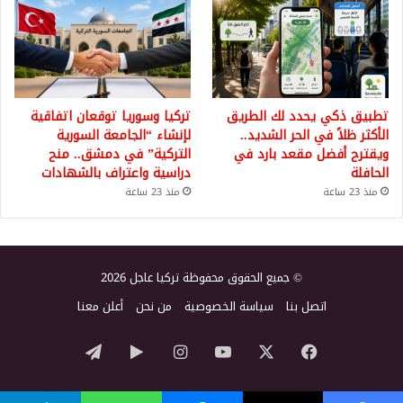
تطبيق ذكي يحدد لك الطريق
تركيا وسوريا توقعان اتفاقية
الأكثر ظلاً في الحر الشديد..
لإنشاء “الجامعة السورية
ويقترح أفضل مقعد بارد في
التركية” في دمشق.. منح
الحافلة
دراسية واعتراف بالشهادات
منذ 23 ساعة
منذ 23 ساعة
© جميع الحقوق محفوظة تركيا عاجل 2026
اتصل بنا
سياسة الخصوصية
من نحن
أعلن معنا
‫X
فيسبوك
‫YouTube
انستقرام
‏Google
تيلقرام
Play