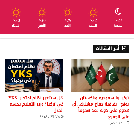
30
30
29
32
27
℃
℃
℃
℃
℃
الجمعة
السبت
الأحد
الأثنين
الثلاثاء
أخر المقالات
تركيا والسعودية وباكستان
هل سيتغير نظام امتحان YKS
توقع اتفاقية دفاع مشترك.. أي
في تركيا؟ وزير التعليم يحسم
هجوم على دولة يُعد هجوماً
الجدل
على الجميع
منذ 23 دقيقة
منذ 13 دقيقة