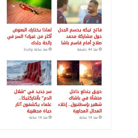
فاتح تيكه يحسم الجدل
لماذا يختارك البعوض
حول مشاركة محمد
أكثر من غيرك؟ السر في
صلاح أمام قاسم باشا
رائحة جلدك
منذ 44 دقيقة
منذ ساعة واحدة
حريق يندلع داخل
سر جديد في “شلال
منشأة في باشاك
الدم” بأنتاركتيكا..
شهير بإسطنبول.. إخلاء
علماء يكشفون آثار
المحال المجاورة
حياة مجهرية
منذ 14 ساعة
منذ 14 ساعة