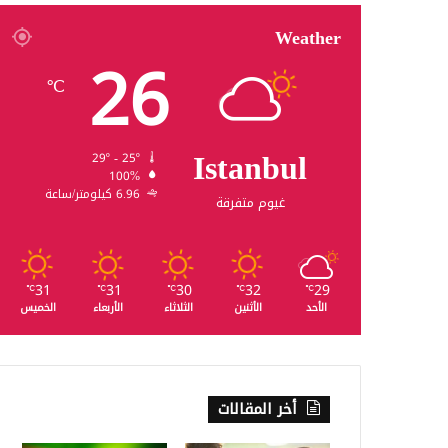
Weather
26
℃
Istanbul
29º - 25º
100%
6.96 كيلومتر/ساعة
غيوم متفرقة
31
31
30
32
29
℃
℃
℃
℃
℃
الأحد
الأثنين
الثلاثاء
الأربعاء
الخميس
أخر المقالات