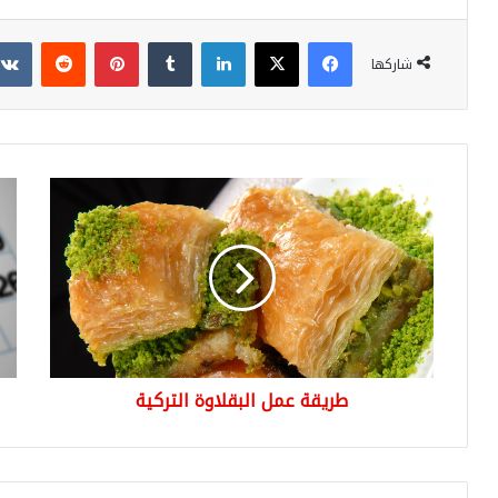
فيسبوك
‫X
لينكدإن
بينتيريست
شاركها
طريقة
الع
عمل
الر
البقلاوة
في
التركية
تركي
024
طريقة عمل البقلاوة التركية