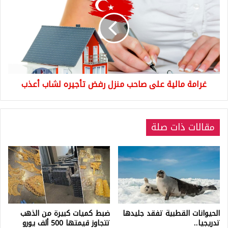
على
صاحب
منزل
رفض
تأجيره
لشاب
أعذب
غرامة مالية على صاحب منزل رفض تأجيره لشاب أعذب
مقالات ذات صلة
الحيوانات القطبية تفقد جليدها
ضبط كميات كبيرة من الذهب
تدريجيا..
تتجاوز قيمتها 500 ألف يورو