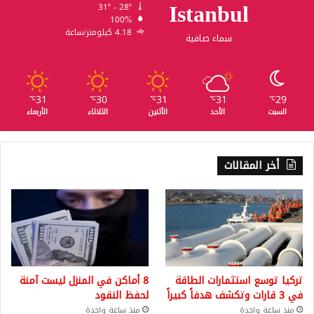
Istanbul
31º - 28º
100%
4.18 كيلومتر/ساعة
سماء صافية
31
30
31
31
29
℃
℃
℃
℃
℃
السبت
الأحد
الأثنين
الثلاثاء
الأربعاء
أخر المقالات
تركيا توسع استثمارات الطاقة
8 أماكن في المنزل ليست آمنة
في 3 قارات وتكشف هدفاً كبيراً
لحفظ النقود
منذ ساعة واحدة
منذ ساعة واحدة