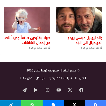
والد ليونيل ميسي يودع
خبراء يقترحون هاتفاً جديداً للحد
المونديال الى الأبد
من إدمان الشاشات
منذ ساعة واحدة
منذ ساعة واحدة
© جميع الحقوق محفوظة تركيا عاجل 2026
اتصل بنا
سياسة الخصوصية
من نحن
أعلن معنا
‫X
فيسبوك
‫YouTube
انستقرام
‏Google
تيلقرام
Play