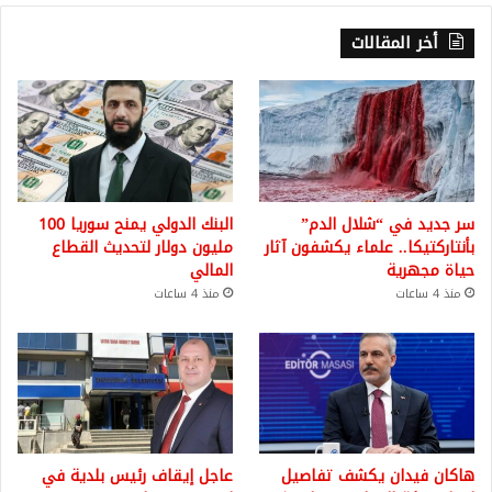
أخر المقالات
سر جديد في “شلال الدم”
البنك الدولي يمنح سوريا 100
بأنتاركتيكا.. علماء يكشفون آثار
مليون دولار لتحديث القطاع
حياة مجهرية
المالي
منذ 4 ساعات
منذ 4 ساعات
هاكان فيدان يكشف تفاصيل
عاجل إيقاف رئيس بلدية في