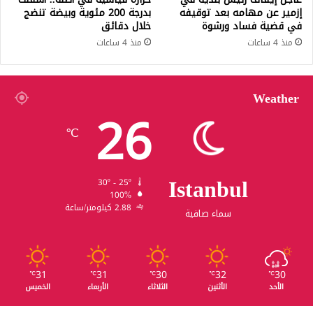
إزمير عن مهامه بعد توقيفه
بدرجة 200 مئوية وبيضة تنضج
في قضية فساد ورشوة
خلال دقائق
منذ 4 ساعات
منذ 4 ساعات
Weather
26
℃
Istanbul
30º - 25º
100%
2.88 كيلومتر/ساعة
سماء صافية
31
31
30
32
30
℃
℃
℃
℃
℃
الأحد
الأثنين
الثلاثاء
الأربعاء
الخميس