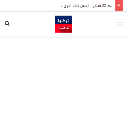
بعد 22 شهراً.. الصين تنفذ أقوى عملية شراء للذهب منذ أكتوبر 2023
القائمة
اكت