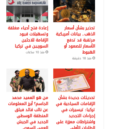
تحذير بشأن أسعار
إعادة فتح أحياء مغلقة
الذهب.. بيانات أمريكية
وتسهيلات قيود
مرتقبة قد تدفع
الإقامة للاجئين
الأسعار للصعود أو
السوريين في تركيا
الهبوط
منذ 10 ساعات
منذ 18 دقيقة
تحديثات جديدة بشأن
من هو العميد محمد
الإقامات السياحية في
الجاسم؟ أبرز المعلومات
تركيا: تيسيرات في
عن نائب قائد فيلق
إجراءات التجديد
المنطقة الوسطى
واشتراطات معززة على
الجديد في الجيش
الطلبات الأولى
العربي السوري