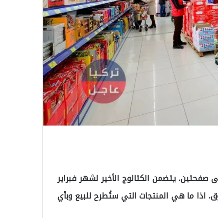
صيل عروض بيم BİM الحالي ل 27 فبراير 2024 على صفحتين. يتضمن الكتالوج الأخير لشهر فبراير
. اذا ما هي المنتجات التي ستُطرح للبيع وبأي