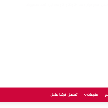
.. بيانات أمريكية مرتقبة قد تدفع الأسعار للصعود أو الهبوط
لم
منوعات
تطبيق تركيا عاجل