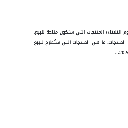
كتالوج منتجات BİM الحالي ل 27 فبراير 2024 (يوم الثلاثاء) المنتجات التي ستكون متاحة للبيع.
المنتجات. ما هي المنتجات التي ستُطرح للبيع