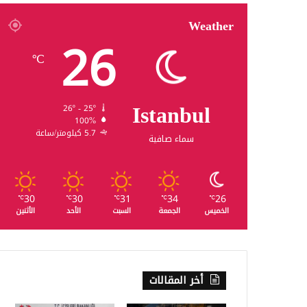
Weather
26
℃
Istanbul
26º - 25º
100%
5.7 كيلومتر/ساعة
سماء صافية
30
30
31
34
26
℃
℃
℃
℃
℃
الخميس
الجمعة
السبت
الأحد
الأثنين
أخر المقالات