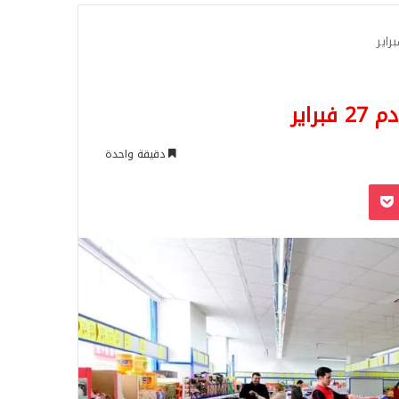
للبحث
دقيقة واحدة
‫Pocket
Odnoklassn