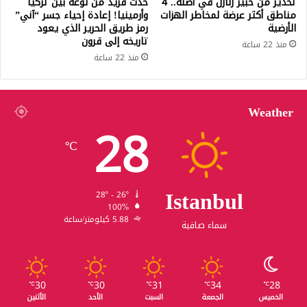
تحذير من خبير زلازل في أضنة.. 4
حدث فريد من نوعه بين تركيا
مناطق أكثر عرضة لمخاطر الهزات
وأرمينيا! إعادة إحياء جسر “آني”
الأرضية
رمز طريق الحرير الذي يعود
تاريخه إلى قرون
منذ 22 ساعة
منذ 22 ساعة
Weather
28
℃
Istanbul
28º - 26º
100%
5.88 كيلومتر/ساعة
سماء صافية
30
30
31
34
28
℃
℃
℃
℃
℃
الخميس
الجمعة
السبت
الأحد
الأثنين