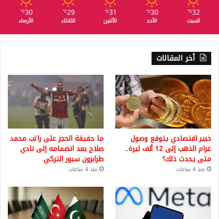
30
29
31
30
32
℃
℃
℃
℃
℃
السبت
الأحد
الأثنين
الثلاثاء
الأربعاء
أخر المقالات
خبير اقتصادي يتوقع وصول
ما حقيقة الحجز على راتب محمد
غرام الذهب إلى 12 ألف ليرة..
صلاح بعد انضمامه إلى نادي
متى يحدث ذلك؟
طرابزون سبور التركي
منذ 4 ساعات
منذ 4 ساعات