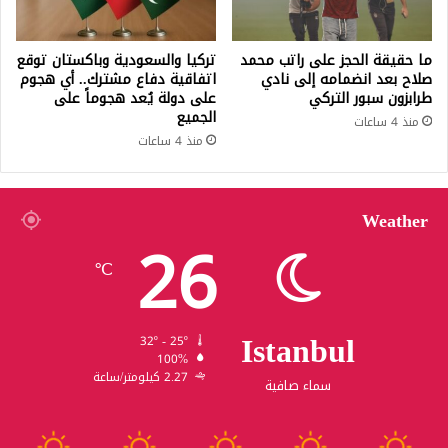
ما حقيقة الحجز على راتب محمد
تركيا والسعودية وباكستان توقع
صلاح بعد انضمامه إلى نادي
اتفاقية دفاع مشترك.. أي هجوم
طرابزون سبور التركي
على دولة يُعد هجوماً على
الجميع
منذ 4 ساعات
منذ 4 ساعات
Weather
26
℃
Istanbul
32º - 25º
100%
2.27 كيلومتر/ساعة
سماء صافية