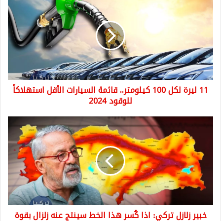
ليرة
لكل
100
كيلومتر..
قائمة
السيارات
الأقل
استهلاكاً
11 ليرة لكل 100 كيلومتر.. قائمة السيارات الأقل استهلاكاً
للوقود
2024
للوقود 2024
خبير
زلازل
تركي:
اذا
كُسر
هذا
الخط
سينتج
عنه
خبير زلازل تركي: اذا كُسر هذا الخط سينتج عنه زلزال بقوة
زلزال