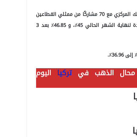
وفقًا لاستطلاع “المشاركون في السوق” الذي أجراه البنك المركزي مع 70 مشاركًا من ممثلي القطاعين
الحقيقي والمالي والمهنيين، بلغت توقعات سعر الفائدة لنهاية الشهر الحالي 45٪، و 46.85٪ بعد 3
ي محال الذهب في
تركيا
اليوم
ا
ا