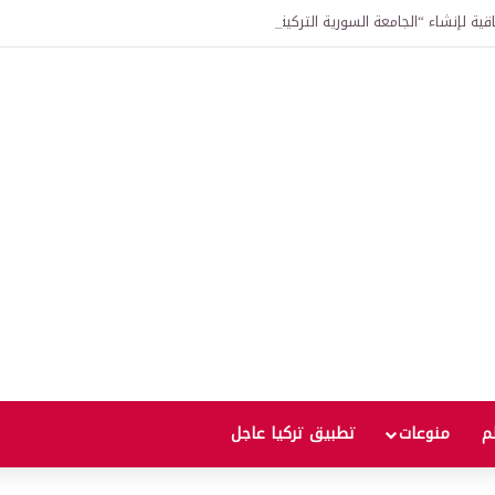
اقية لإنشاء “الجامعة السورية التركية” في دمشق.. منح دراسية واعتراف بالشهادات
لم
منوعات
تطبيق تركيا عاجل