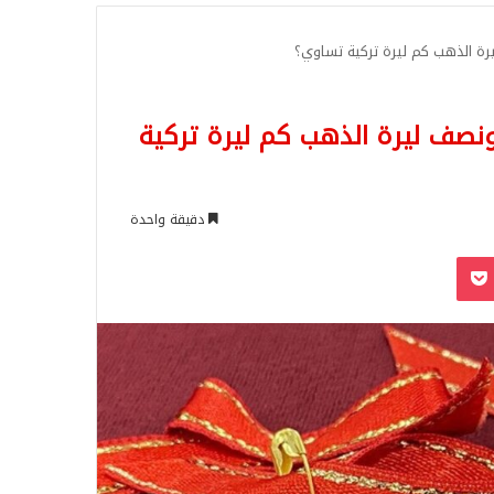
للبحث
رة الذهب كم ليرة تركية تساوي؟
ونصف ليرة الذهب كم ليرة تركية
دقيقة واحدة
‫Pocket
Odnoklassn