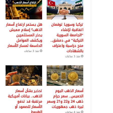
تركيا وسوريا توقعان
هل يستمر ارتفاع أسعار
اتفاقية لإنشاء
الذهب؟ إسلام مميش
“الجامعة السورية
يحذر المستثمرين
التركية” في دمشق..
ويكشف العوامل
منح دراسية واعتراف
الحاسمة لمسار الأسعار
بالشهادات
منذ 3 ساعات
منذ 3 ساعات
أسعار الذهب اليوم
تحذير بشأن أسعار
الخميس.. سعر جرام
الذهب.. بيانات أمريكية
ذهب 24 و22 و21 وسعر
مرتقبة قد تدفع
ليرة ذهب جمهوريات
الأسعار للصعود أو
الهبوط
منذ 4 ساعات