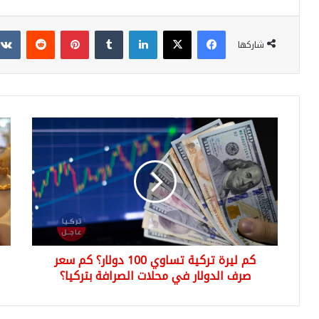
فيسبوك
‫X
لينكدإن
بينتيريست
شاركها
كم
سع
ليرة
غرا
تركية
الذ
تساوي
في
100
تركي
دولار؟
عيار
كم
22
سعر
و1
صرف
الي
كم ليرة تركية تساوي 100 دولار؟ كم سعر
الدولار
21
في
صرف الدولار في محلات الصرافة بتركيا؟
مار
محلات
024
الصرافة
بتركيا؟