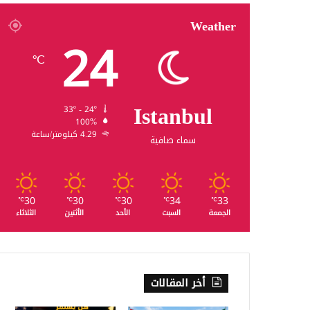
Weather
24
℃
Istanbul
33º - 24º
100%
4.29 كيلومتر/ساعة
سماء صافية
30
30
30
34
33
℃
℃
℃
℃
℃
الجمعة
السبت
الأحد
الأثنين
الثلاثاء
أخر المقالات