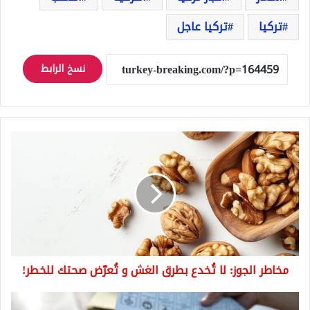
تركيا
تركيا عاجل
نسخ الرابط
مخاطر
الجوز:
لا
تُخدع
بطرق
الغش
و
تُعرّض
صحتك
مخاطر الجوز: لا تُخدع بطرق الغش و تُعرّض صحتك للخطر!
للخطر!
انتخابات