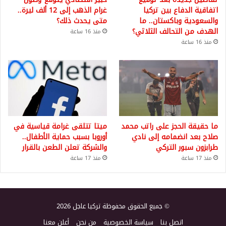
اتفاقية الدفاع بين تركيا
غرام الذهب إلى 12 ألف ليرة..
والسعودية وباكستان.. ما
متى يحدث ذلك؟
الهدف من التحالف الثلاثي؟
منذ 16 ساعة
منذ 16 ساعة
ما حقيقة الحجز على راتب محمد
ميتا تتلقى غرامة قياسية في
صلاح بعد انضمامه إلى نادي
أوروبا بسبب حماية الأطفال..
طرابزون سبور التركي
والشركة تعلن الطعن بالقرار
منذ 17 ساعة
منذ 17 ساعة
© جميع الحقوق محفوظة تركيا عاجل 2026
اتصل بنا
سياسة الخصوصية
من نحن
أعلن معنا