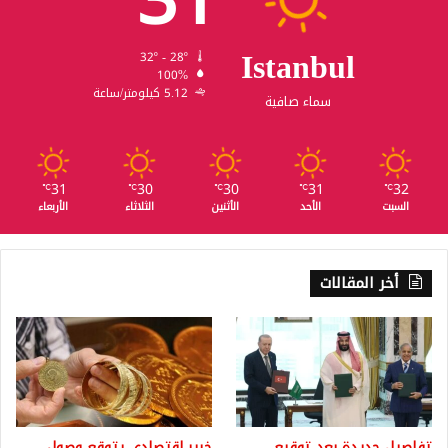
31
Istanbul
32º - 28º
100%
5.12 كيلومتر/ساعة
سماء صافية
31
30
30
31
32
℃
℃
℃
℃
℃
السبت
الأحد
الأثنين
الثلاثاء
الأربعاء
أخر المقالات
تفاصيل جديدة بعد توقيع
خبير اقتصادي يتوقع وصول