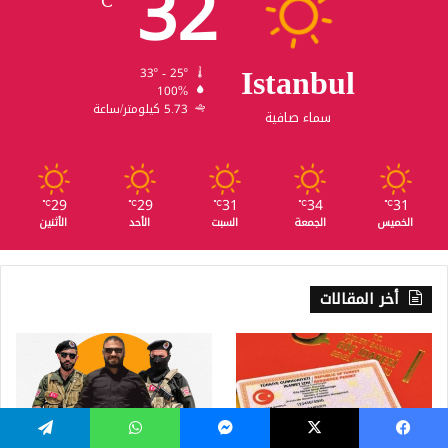
32
℃
Istanbul
33º - 25º
100%
5.73 كيلومتر/ساعة
سماء صافية
29
29
31
34
31
℃
℃
℃
℃
℃
الخميس
الجمعة
السبت
الأحد
الأثنين
أخر المقالات
يسبوك
‫X
ماسنجر
واتساب
تيلقرام