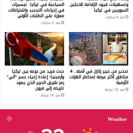
وتسهيلات قيود الإقامة للاجئين
السياحية في تركيا: تيسيرات
السوريين في تركيا
في إجراءات التجديد واشتراطات
معززة على الطلبات الأولى
منذ 4 ساعات
منذ 6 ساعات
تحذير من خبير زلازل في أضنة.. 4
حدث فريد من نوعه بين تركيا
مناطق أكثر عرضة لمخاطر الهزات
وأرمينيا! إعادة إحياء جسر “آني”
الأرضية
رمز طريق الحرير الذي يعود
تاريخه إلى قرون
منذ 18 ساعة
منذ 18 ساعة
Weather