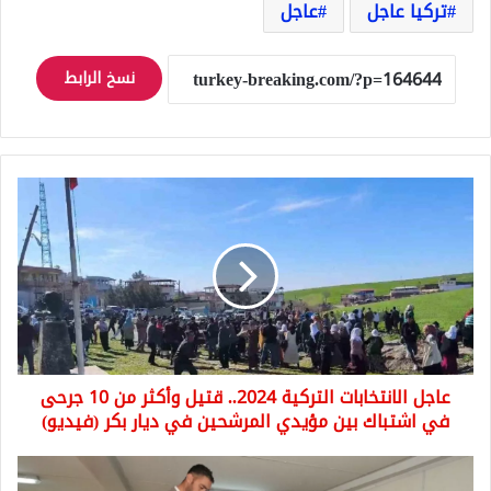
تركيا عاجل
عاجل
نسخ الرابط
عاجل
الانتخابات
التركية
2024..
قتيل
وأكثر
من
10
جرحى
عاجل الانتخابات التركية 2024.. قتيل وأكثر من 10 جرحى
في
اشتباك
في اشتباك بين مؤيدي المرشحين في ديار بكر (فيديو)
بين
مؤيدي
سلطان
المرشحين
كوسين