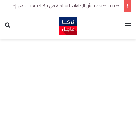
تحديثات جديدة بشأن الإقامات السياحية في تركيا: تيسيرات في إجراءات التجديد واشتراطات معززة على الطلبات الأولى
القائمة
اكت