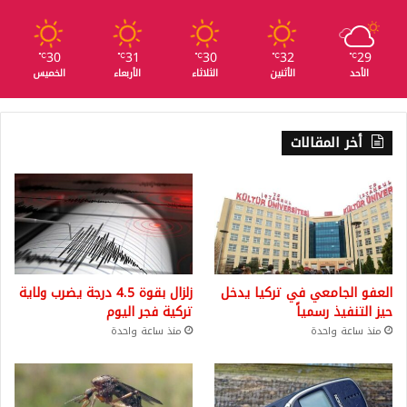
30
31
30
32
29
℃
℃
℃
℃
℃
الأحد
الأثنين
الثلاثاء
الأربعاء
الخميس
أخر المقالات
العفو الجامعي في تركيا يدخل
زلزال بقوة 4.5 درجة يضرب ولاية
حيز التنفيذ رسمياً
تركية فجر اليوم
منذ ساعة واحدة
منذ ساعة واحدة