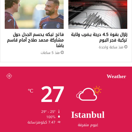
زلزال بقوة 4.5 درجة يضرب ولاية
فاتح تيكه يحسم الجدل حول
تركية فجر اليوم
مشاركة محمد صلاح أمام قاسم
باشا
منذ ساعة واحدة
منذ 5 ساعات
Weather
27
℃
Istanbul
29º - 25º
100%
7.47 كيلومتر/ساعة
غيوم متفرقة