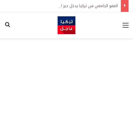
العفو الجامعي في تركيا يدخل حيز التنفيذ رسمياً
القائمة
اكت