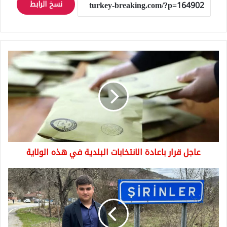
نسخ الرابط
عاجل
قرار
باعادة
الانتخابات
البلدية
في
هذه
الولاية
عاجل قرار باعادة الانتخابات البلدية في هذه الولاية
شاب
يفوز
بمنصب
"المختار"
ليصبح
أصغر