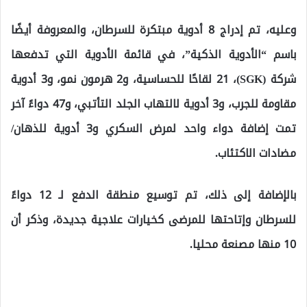
وعليه، تم إدراج 8 أدوية مبتكرة للسرطان، والمعروفة أيضًا
باسم “الأدوية الذكية”، في قائمة الأدوية التي تدفعها
شركة (SGK)، 21 لقاحًا للحساسية، و2 هرمون نمو، و3 أدوية
مقاومة للجرب، و3 أدوية لالتهاب الجلد التأتبي، و47 دواءً آخر
تمت إضافة دواء واحد لمرض السكري و3 أدوية للذهان/
مضادات الاكتئاب.
بالإضافة إلى ذلك، تم توسيع منطقة الدفع لـ 12 دواءً
للسرطان وإتاحتها للمرضى كخيارات علاجية جديدة، وذكر أن
10 منها مصنعة محليا.