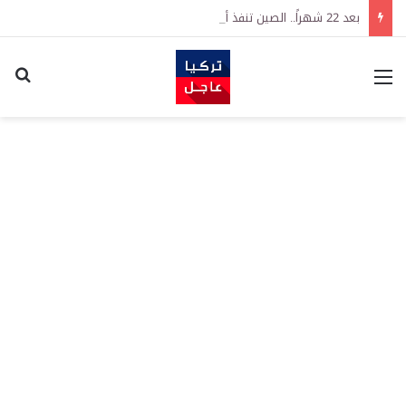
بعد 22 شهراً.. الصين تنفذ أقوى عملية شراء للذهب منذ أكتوبر 2023
القائمة
اكت