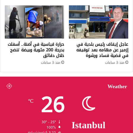
عاجل إيقاف رئيس بلدية في
حرارة قياسية في أضنة.. أسفلت
إزمير عن مهامه بعد توقيفه
بدرجة 200 مئوية وبيضة تنضج
في قضية فساد ورشوة
خلال دقائق
منذ 3 ساعات
منذ 3 ساعات
Weather
26
℃
Istanbul
30º - 25º
100%
3.22 كيلومتر/ساعة