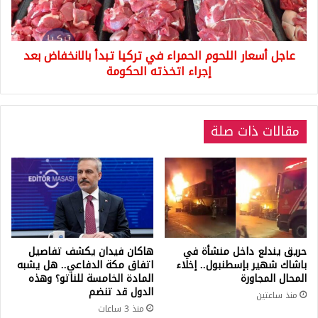
تبدأ
بالانخفاض
بعد
عاجل أسعار اللحوم الحمراء في تركيا تبدأ بالانخفاض بعد
إجراء
اتخذته
إجراء اتخذته الحكومة
الحكومة
مقالات ذات صلة
حريق يندلع داخل منشأة في
هاكان فيدان يكشف تفاصيل
باشاك شهير بإسطنبول.. إخلاء
اتفاق مكة الدفاعي.. هل يشبه
المحال المجاورة
المادة الخامسة للناتو؟ وهذه
الدول قد تنضم
منذ ساعتين
منذ 3 ساعات