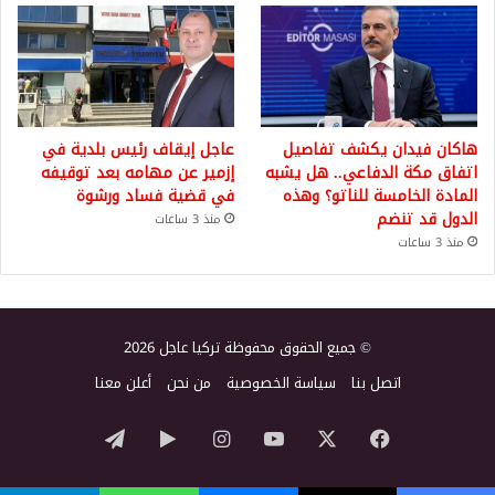
هاكان فيدان يكشف تفاصيل
عاجل إيقاف رئيس بلدية في
اتفاق مكة الدفاعي.. هل يشبه
إزمير عن مهامه بعد توقيفه
المادة الخامسة للناتو؟ وهذه
في قضية فساد ورشوة
الدول قد تنضم
منذ 3 ساعات
منذ 3 ساعات
© جميع الحقوق محفوظة تركيا عاجل 2026
اتصل بنا
سياسة الخصوصية
من نحن
أعلن معنا
‫X
فيسبوك
‫YouTube
انستقرام
‏Google
تيلقرام
Play