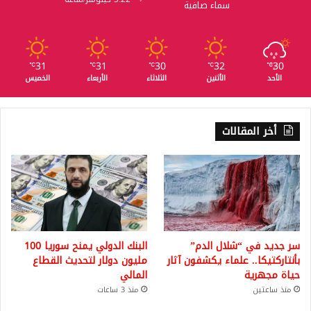
سماء صافية
31
31
30
32
30
℃
℃
℃
℃
℃
الأحد
الأثنين
الثلاثاء
الأربعاء
الخميس
أخر المقالات
سر جديد في “شلال الدم”
البنك الدولي يمنح سوريا 100
بأنتاركتيكا.. علماء يكشفون آثار
مليون دولار لتحديث القطاع
حياة مجهرية
المالي
منذ ساعتين
منذ 3 ساعات