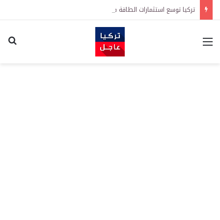
تركيا توسع استثمارات الطاقة في 3 قارات وتكشف هدفاً كبيراً
القائمة
اكت