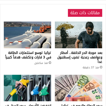
1
يونيو
مقالات ذات صلة
بعد موجة الحر الخانقة.. أمطار
تركيا توسع استثمارات الطاقة
وعواصف رعدية تضرب إسطنبول
في 3 قارات وتكشف هدفاً كبيراً
غداً
منذ ساعتين
منذ 37 دقيقة
سعر الدولار واليورو في تركيا
انخفضت الأسعار.. سعر الديزل في