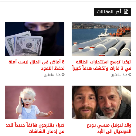
أخر المقالات
تركيا توسع استثمارات الطاقة
8 أماكن في المنزل ليست آمنة
في 3 قارات وتكشف هدفاً كبيراً
لحفظ النقود
منذ ساعتين
منذ ساعتين
والد ليونيل ميسي يودع
خبراء يقترحون هاتفاً جديداً للحد
المونديال الى الأبد
من إدمان الشاشات