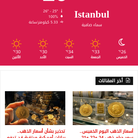
Istanbul
26º - 25º
100%
5.33 كيلومتر/ساعة
سماء صافية
30
30
34
33
26
℃
℃
℃
℃
℃
الخميس
الجمعة
السبت
الأحد
الأثنين
أخر المقالات
أسعار الذهب اليوم الخميس..
تحذير بشأن أسعار الذهب..
سعر جرام ذهب 24 و22 و21
بيانات أمريكية مرتقبة قد تدفع