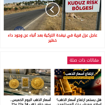
قرية
في
نيغدة
التركية
بعد
أنباء
عن
عاجل عزل قرية في نيغدة التركية بعد أنباء عن وجود داء
وجود
داء
خطير
خطير
مقالات ذات صلة
هل يستمر ارتفاع أسعار الذهب؟
أسعار الذهب اليوم الخميس..
إسلام مميش يحذر المستثمرين
سعر جرام ذهب 24 و22 و21