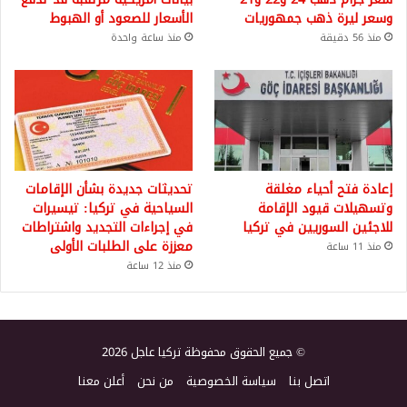
وسعر ليرة ذهب جمهوريات
الأسعار للصعود أو الهبوط
منذ 56 دقيقة
منذ ساعة واحدة
إعادة فتح أحياء مغلقة
تحديثات جديدة بشأن الإقامات
وتسهيلات قيود الإقامة
السياحية في تركيا: تيسيرات
للاجئين السوريين في تركيا
في إجراءات التجديد واشتراطات
معززة على الطلبات الأولى
منذ 11 ساعة
منذ 12 ساعة
© جميع الحقوق محفوظة تركيا عاجل 2026
اتصل بنا
سياسة الخصوصية
من نحن
أعلن معنا