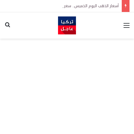
أسعار الذهب اليوم الخميس.. سعر جرام ذهب 24 و22 و21 وسعر ليرة ذهب جمهوريات
القائمة
اكت