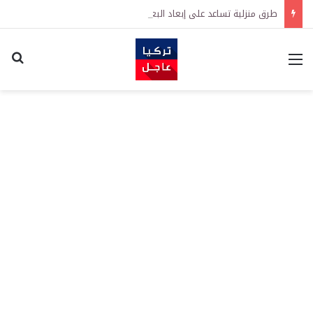
طرق منزلية تساعد على إبعاد البعوض عن المنزل في الصيف
القائمة
اكت