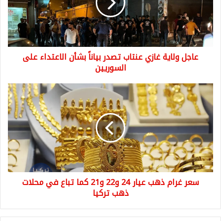
تصدر
بياناً
بشأن
الاعتداء
على
عاجل ولاية غازي عنتاب تصدر بياناً بشأن الاعتداء على
السوريين
السوريين
سعر
غرام
ذهب
عيار
24
و22
و21
كما
تباع
سعر غرام ذهب عيار 24 و22 و21 كما تباع في محلات
في
محلات
ذهب تركيا
ذهب
تركيا