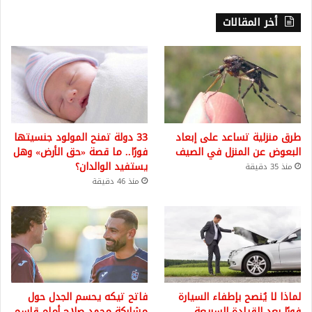
أخر المقالات
طرق منزلية تساعد على إبعاد
33 دولة تمنح المولود جنسيتها
البعوض عن المنزل في الصيف
فورًا.. ما قصة «حق الأرض» وهل
يستفيد الوالدان؟
منذ 35 دقيقة
منذ 46 دقيقة
لماذا لا يُنصح بإطفاء السيارة
فاتح تيكه يحسم الجدل حول
فورًا بعد القيادة السريعة
مشاركة محمد صلاح أمام قاسم