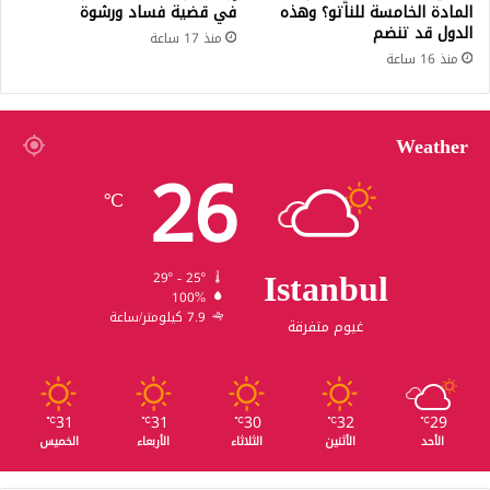
المادة الخامسة للناتو؟ وهذه
في قضية فساد ورشوة
الدول قد تنضم
منذ 17 ساعة
منذ 16 ساعة
Weather
26
℃
Istanbul
29º - 25º
100%
7.9 كيلومتر/ساعة
غيوم متفرقة
31
31
30
32
29
℃
℃
℃
℃
℃
الأحد
الأثنين
الثلاثاء
الأربعاء
الخميس