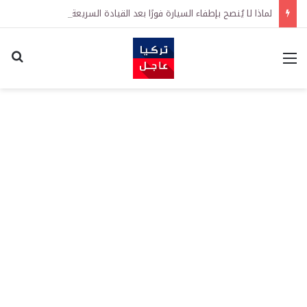
لماذا لا يُنصح بإطفاء السيارة فورًا بعد القيادة السريعة ولمسافة طويلة؟
القائمة
اكت