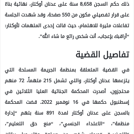
ذلك حكم السجن 8,658 سنة على عدنان أوكتار، نهائية بناءً
على قرار تفصيلي مكون من 550 صفحة. وقد شهدت الجلسة
تفاعلات مثيرة للاهتمام، حيث قالت إحدى المتهمات لأوكتار:
“أراقبك بإعجاب، أنت شخص رائع ما شاء الله”.
تفاصيل القضية
في القضية المتعلقة بمنظمة الجريمة المسلحة التي
يتزعمها عدنان أوكتار، والتي تشمل 215 متهماً، 72 منهم
محتجزون، أصدرت المحكمة الجنائية العليا الثلاثين في
إسطنبول حكمها في 16 نوفمبر 2022. قضت المحكمة
بالسجن على عدنان أوكتار لمدة 891 سنة بتهم “إدارة
منظمة”، “الاعتداء الجنسي”، “منع حق التعليم”،