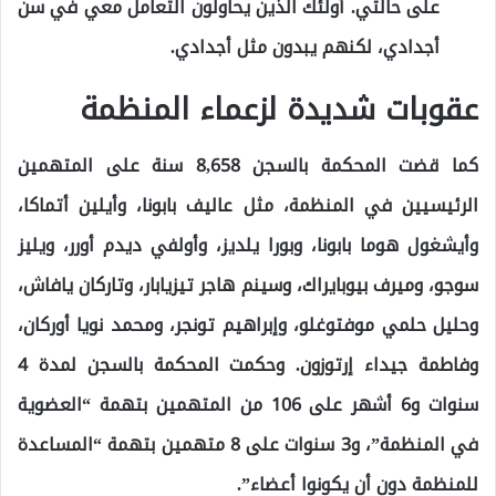
على حالتي. أولئك الذين يحاولون التعامل معي في سن
أجدادي، لكنهم يبدون مثل أجدادي.
عقوبات شديدة لزعماء المنظمة
كما قضت المحكمة بالسجن 8,658 سنة على المتهمين
الرئيسيين في المنظمة، مثل عاليف بابونا، وأيلين أتماكا،
وأيشغول هوما بابونا، وبورا يلديز، وأولفي ديدم أورر، ويليز
سوجو، وميرف بيوبايراك، وسينم هاجر تيزيابار، وتاركان يافاش،
وحليل حلمي موفتوغلو، وإبراهيم تونجر، ومحمد نويا أوركان،
وفاطمة جيداء إرتوزون. وحكمت المحكمة بالسجن لمدة 4
سنوات و6 أشهر على 106 من المتهمين بتهمة “العضوية
في المنظمة”، و3 سنوات على 8 متهمين بتهمة “المساعدة
للمنظمة دون أن يكونوا أعضاء”.