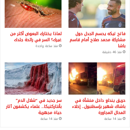
فاتح تيكه يحسم الجدل حول
لماذا يختارك البعوض أكثر من
مشاركة محمد صلاح أمام قاسم
غيرك؟ السر في رائحة جلدك
باشا
منذ ساعة واحدة
منذ 46 دقيقة
حريق يندلع داخل منشأة في
سر جديد في “شلال الدم”
باشاك شهير بإسطنبول.. إخلاء
بأنتاركتيكا.. علماء يكشفون آثار
المحال المجاورة
حياة مجهرية
منذ 14 ساعة
منذ 14 ساعة