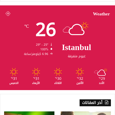
Weather
26
℃
Istanbul
29º - 25º
100%
6.96 كيلومتر/ساعة
غيوم متفرقة
31
31
30
32
29
℃
℃
℃
℃
℃
الأحد
الأثنين
الثلاثاء
الأربعاء
الخميس
أخر المقالات