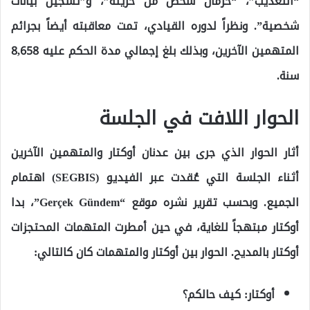
“التعذيب”، “حرمان شخص من حريته”، و”تسجيل بيانات
شخصية”. ونظراً لدوره القيادي، تمت معاقبته أيضاً بجرائم
المتهمين الآخرين، وبذلك بلغ إجمالي مدة الحكم عليه 8,658
سنة.
الحوار اللافت في الجلسة
أثار الحوار الذي جرى بين عدنان أوكتار والمتهمين الآخرين
أثناء الجلسة التي عُقدت عبر الفيديو (SEGBIS) اهتمام
الجميع. وبحسب تقرير نشره موقع “Gerçek Gündem”، بدا
أوكتار مبتهجاً للغاية، في حين أمطرت المتهمات المحتجزات
أوكتار بالمديح. الحوار بين أوكتار والمتهمات كان كالتالي:
أوكتار: كيف حالكم؟