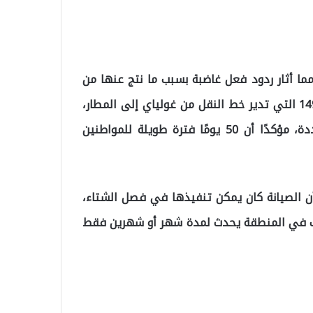
مما أثار ردود فعل غاضبة بسبب ما نتج عنها من
اضطرابات. أردوغان كالافات، رئيس تعاونية الناقلين رقم 149 التي تدير خط النقل من غولياي إلى المطار،
أعرب عن أمله في أن تنتهي الأعمال قبل المدة المحددة، مؤكدًا أن 50 يومًا فترة طويلة للمواطنين
أن الصيانة كان يمكن تنفيذها في فصل الشتاء،
ضباب في المنطقة يحدث لمدة شهر أو شهرين فقط