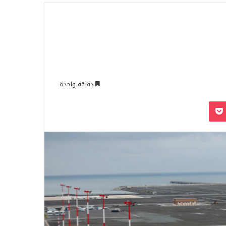
للبحث
دقيقة واحدة
‫Pocket
Odnoklassn