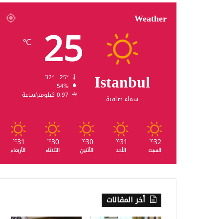
Weather
25
℃
Istanbul
32º - 25º
54%
0.97 كيلومتر/ساعة
سماء صافية
31
30
30
31
32
℃
℃
℃
℃
℃
السبت
الأحد
الأثنين
الثلاثاء
الأربعاء
أخر المقالات