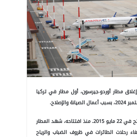
إغلاق مطار أوردو-جيرسون، أول مطار في تركيا
يقع مطار أوردو-جيرسون ضمن حدود محافظة أوردو، وافتتح في 22 مايو 2015. منذ افتتاحه، شهد المطار
اء رحلات الطائرات في ظروف الضباب والرياح