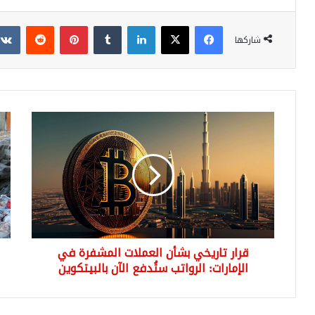
فيسبوك
‫X
لينكدإن
بينتيريست
شاركها
قرار
مشر
تاريخي
جدي
بشأن
لدع
العملات
الس
المشفرة
بميز
في
8.5
الإمارات:
ملي
الرواتب
دولا
ستُدفع
تحت
قرار تاريخي بشأن العملات المشفرة في
الآن
إشر
بالبيتكوين
الإمارات: الرواتب ستُدفع الآن بالبيتكوين
بلد
6
ولا