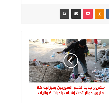
Odnoklassniki
‫Pocket
مشاركة عبر البريد
طباعة
وع
د
م
وريين
انية
ون
ر
مشروع جديد لدعم السوريين بميزانية 8.5
اف
يات
مليون دولار تحت إشراف بلديات 6 ولايات
يات