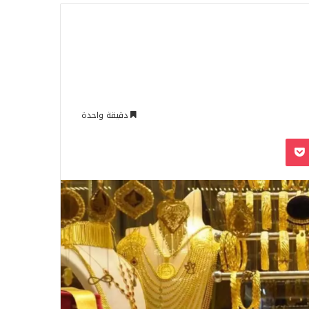
للبحث
دقيقة واحدة
‫Pocket
Odnoklassn