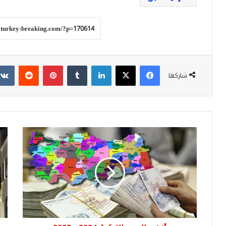
فيسبوك
‫X
لينكدإن
بينتيريست
شاركها
أغنى
الس
المدن
تبن
التركية
برج
2024
غلط
-
الش
2025
في
إسط
داخ
مدي