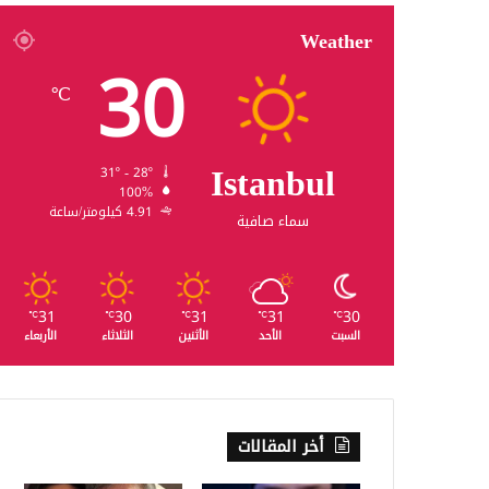
Weather
30
℃
Istanbul
31º - 28º
100%
4.91 كيلومتر/ساعة
سماء صافية
31
30
31
31
30
℃
℃
℃
℃
℃
السبت
الأحد
الأثنين
الثلاثاء
الأربعاء
أخر المقالات