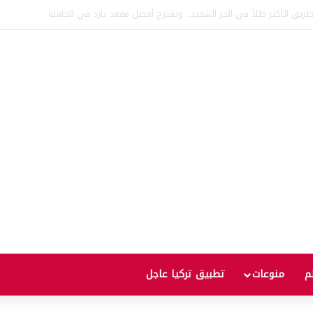
اقية لإنشاء “الجامعة السورية التركية” في دمشق.. منح دراسية واعتراف بالشهادات
لم
منوعات
تطبيق تركيا عاجل