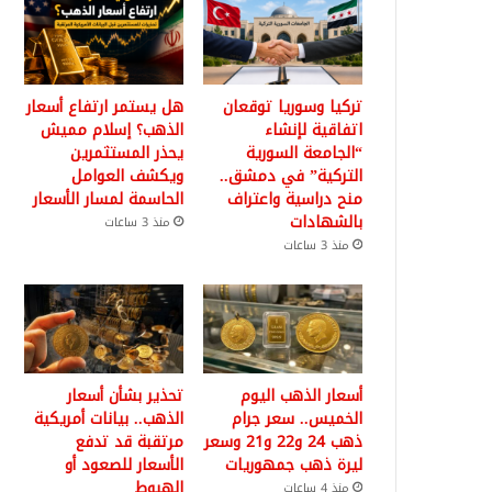
تركيا وسوريا توقعان
هل يستمر ارتفاع أسعار
اتفاقية لإنشاء
الذهب؟ إسلام مميش
“الجامعة السورية
يحذر المستثمرين
التركية” في دمشق..
ويكشف العوامل
منح دراسية واعتراف
الحاسمة لمسار الأسعار
بالشهادات
منذ 3 ساعات
منذ 3 ساعات
أسعار الذهب اليوم
تحذير بشأن أسعار
الخميس.. سعر جرام
الذهب.. بيانات أمريكية
ذهب 24 و22 و21 وسعر
مرتقبة قد تدفع
ليرة ذهب جمهوريات
الأسعار للصعود أو
الهبوط
منذ 4 ساعات