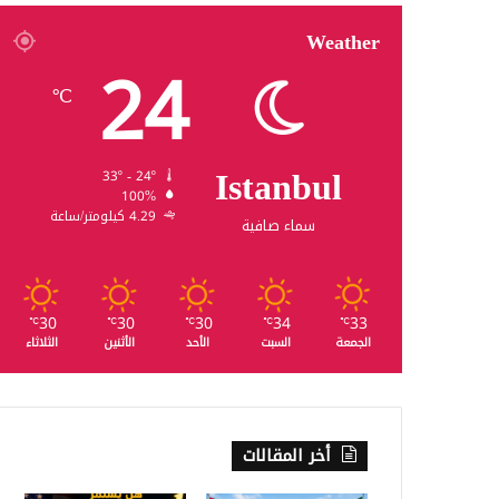
Weather
24
℃
Istanbul
33º - 24º
100%
4.29 كيلومتر/ساعة
سماء صافية
30
30
30
34
33
℃
℃
℃
℃
℃
الجمعة
السبت
الأحد
الأثنين
الثلاثاء
أخر المقالات