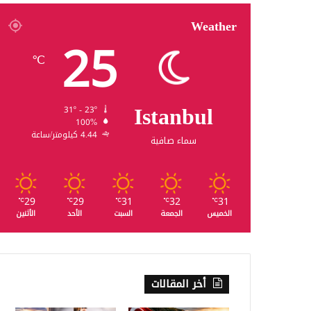
Weather
25
℃
Istanbul
31º - 23º
100%
4.44 كيلومتر/ساعة
سماء صافية
29
29
31
32
31
℃
℃
℃
℃
℃
الخميس
الجمعة
السبت
الأحد
الأثنين
أخر المقالات