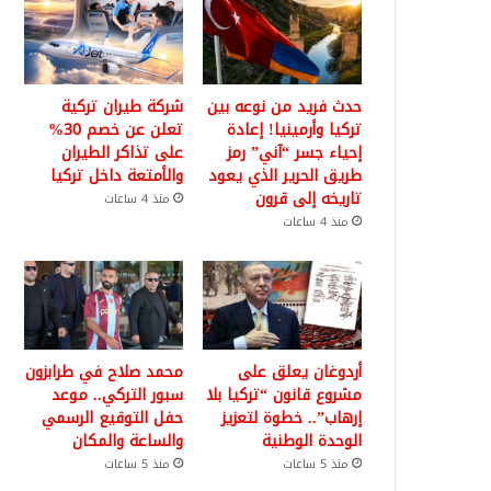
حدث فريد من نوعه بين
شركة طيران تركية
تركيا وأرمينيا! إعادة
تعلن عن خصم 30%
إحياء جسر “آني” رمز
على تذاكر الطيران
طريق الحرير الذي يعود
والأمتعة داخل تركيا
تاريخه إلى قرون
منذ 4 ساعات
منذ 4 ساعات
أردوغان يعلق على
محمد صلاح في طرابزون
مشروع قانون “تركيا بلا
سبور التركي.. موعد
إرهاب”.. خطوة لتعزيز
حفل التوقيع الرسمي
الوحدة الوطنية
والساعة والمكان
منذ 5 ساعات
منذ 5 ساعات