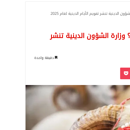
للبحث
تى يكون عيد الأضحى في تركيا 2025؟ وزارة الشؤون الدينية تنشر
دقيقة واحدة
‫Pocket
Odnoklassn