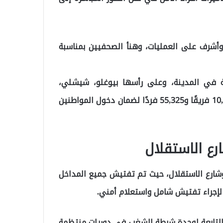
 وأشرف على العمليات، وهنأ الصحفيين بمناسبة
ضع خطط أمنية شاملة تشمل 39 منطقة في المدينة، وعلى رأسها بيوغلو، شيشلي،
بشكتاش، كاديكوي، باكيركوي، والفاتح. نعمل بجهود 10,458 فريقًا و55,325 فردًا لضمان دخول المواطنين
رع الاستقلال
وشارع الاستقلال، حيث تم تفتيش جميع المداخل
لإجراء تفتيش شامل واستعلام أمني.
التابعة لوحدة شرطة الشغب في دوريات منتظمة