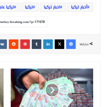
أخبار تركيا
اخبار تركيا
تركيا
تركيا عاج
فيسبوك
‫X
لينكدإن
بينتيريست
شاركها
الأرقام
هل
الفائزة
يكو
باليانصيب
زيا
التركي
على
2025
أسع
بث
الغا
مباشر
الط
(غاز