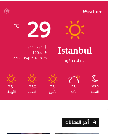
Weather
29
℃
Istanbul
31º - 28º
100%
4.18 كيلومتر/ساعة
سماء صافية
31
30
31
31
29
℃
℃
℃
℃
℃
السبت
الأحد
الأثنين
الثلاثاء
الأربعاء
أخر المقالات