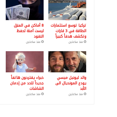
تركيا توسع استثمارات
8 أماكن في المنزل
الطاقة في 3 قارات
ليست آمنة لحفظ
وتكشف هدفاً كبيراً
النقود
منذ ساعتين
منذ ساعتين
والد ليونيل ميسي
خبراء يقترحون هاتفاً
يودع المونديال الى
جديداً للحد من إدمان
الأبد
الشاشات
منذ ساعتين
منذ ساعتين