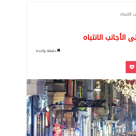
للبحث
الانتباه
الأجانب الانتباه
دقيقة واحدة
‫Pocket
Odnoklassn