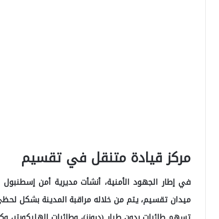
مركز قيادة متنقل في تقسيم
في إطار الجهود الأمنية، أنشأت مديرية أمن إسطنبول 
تسهم طائرات بدون طيار (درونز)، وطائرات الهليكوبتر، وك