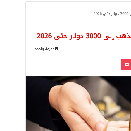
للبحث
20
لار حتى 2026
دقيقة واحدة
‫Pocket
Odnoklassn