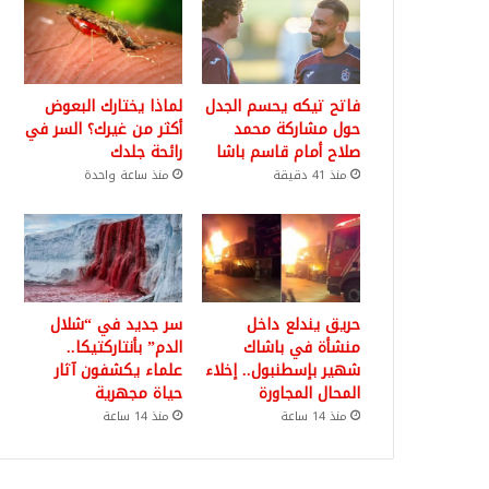
فاتح تيكه يحسم الجدل
لماذا يختارك البعوض
حول مشاركة محمد
أكثر من غيرك؟ السر في
صلاح أمام قاسم باشا
رائحة جلدك
منذ 41 دقيقة
منذ ساعة واحدة
حريق يندلع داخل
سر جديد في “شلال
منشأة في باشاك
الدم” بأنتاركتيكا..
شهير بإسطنبول.. إخلاء
علماء يكشفون آثار
المحال المجاورة
حياة مجهرية
منذ 14 ساعة
منذ 14 ساعة