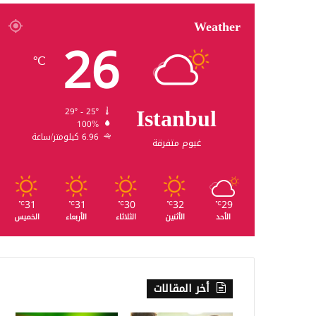
Weather
26
℃
Istanbul
29º - 25º
100%
6.96 كيلومتر/ساعة
غيوم متفرقة
31
31
30
32
29
℃
℃
℃
℃
℃
الأحد
الأثنين
الثلاثاء
الأربعاء
الخميس
أخر المقالات