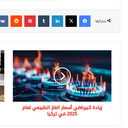
فيسبوك
‫X
لينكدإن
بينتيريست
شاركها
زيادة
وزير
كبيرةفي
الما
أسعار
الس
الغاز
لان
الطبيعي
عصا
لعام
سحر
2025
لإص
في
الإ
تركيا
وهذ
زيادة كبيرةفي أسعار الغاز الطبيعي لعام
ما
2025 في تركيا
يتط
إصل