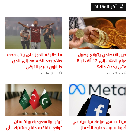
أخر المقالات
خبير اقتصادي يتوقع وصول
ما حقيقة الحجز على راتب محمد
غرام الذهب إلى 12 ألف ليرة..
صلاح بعد انضمامه إلى نادي
متى يحدث ذلك؟
طرابزون سبور التركي
منذ 9 ساعات
منذ 9 ساعات
ميتا تتلقى غرامة قياسية في
تركيا والسعودية وباكستان
أوروبا بسبب حماية الأطفال..
توقع اتفاقية دفاع مشترك.. أي