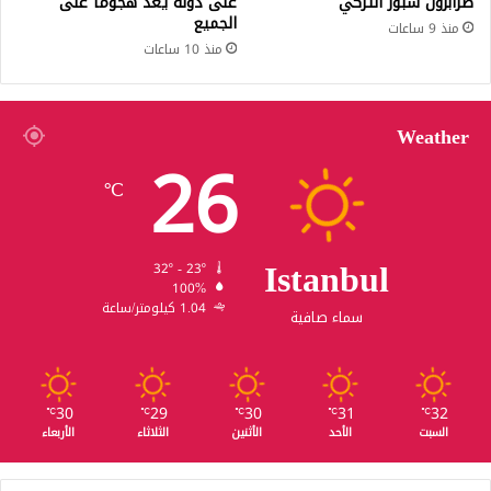
طرابزون سبور التركي
على دولة يُعد هجوماً على
الجميع
منذ 9 ساعات
منذ 10 ساعات
Weather
26
℃
Istanbul
32º - 23º
100%
1.04 كيلومتر/ساعة
سماء صافية
30
29
30
31
32
℃
℃
℃
℃
℃
السبت
الأحد
الأثنين
الثلاثاء
الأربعاء