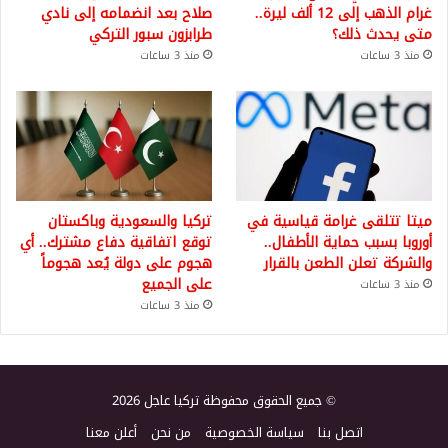
غرام الذهب إلى 12 ألف ليرة..
صلاح بعد انضمامه إلى نادي
متى يحدث ذلك؟
طرابزون سبور التركي
منذ 3 ساعات
منذ 3 ساعات
ميتا تتلقى غرامة قياسية في
تركيا والسعودية وباكستان
أوروبا بسبب حماية الأطفال..
توقع اتفاقية دفاع مشترك.. أي
والشركة تعلن الطعن بالقرار
هجوم على دولة يُعد هجوماً
على الجميع
منذ 3 ساعات
منذ 3 ساعات
© جميع الحقوق محفوظة تركيا عاجل 2026
اتصل بنا
سياسة الخصوصية
من نحن
أعلن معنا