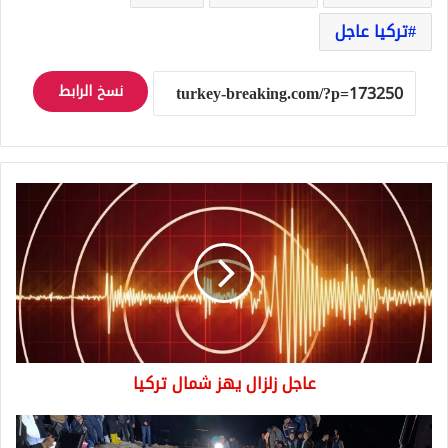
تركيا عاجل
نسخ الرابط
عاجل
زلزال
يهز
شمال
تركيا
عاجل زلزال يهز شمال تركيا
فاجعة
في