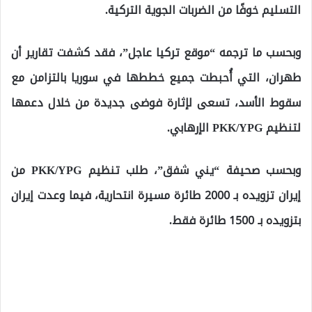
التسليم خوفًا من الضربات الجوية التركية.
وبحسب ما ترجمه “موقع تركيا عاجل”، فقد كشفت تقارير أن
طهران، التي أُحبطت جميع خططها في سوريا بالتزامن مع
سقوط الأسد، تسعى لإثارة فوضى جديدة من خلال دعمها
لتنظيم PKK/YPG الإرهابي.
وبحسب صحيفة “يني شفق”، طلب تنظيم PKK/YPG من
إيران تزويده بـ 2000 طائرة مسيرة انتحارية، فيما وعدت إيران
بتزويده بـ 1500 طائرة فقط.