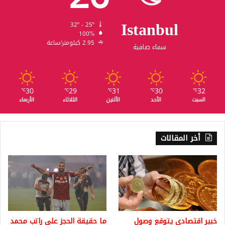
Istanbul
32º - 25º
100%
2.95 كيلومتر/ساعة
سماء صافية
30
29
31
30
32
℃
℃
℃
℃
℃
السبت
الأحد
الأثنين
الثلاثاء
الأربعاء
أخر المقالات
خبير اقتصادي يتوقع وصول
ما حقيقة الحجز على راتب محمد