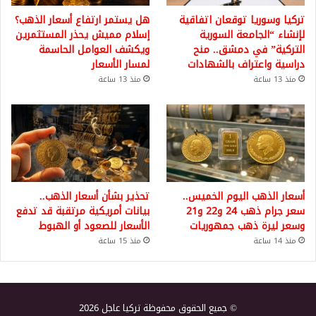
تركيا وسوريا توقعان اتفاقية
هل يستمر ارتفاع أسعار الذهب؟
لإنشاء “الجامعة السورية
إسلام مميش يحذر المستثمرين
التركية” في دمشق.. منح
ويكشف العوامل الحاسمة
دراسية واعتراف بالشهادات
لمسار الأسعار
منذ 13 ساعة
منذ 13 ساعة
أسعار الذهب اليوم الخميس..
تحذير بشأن أسعار الذهب..
سعر جرام ذهب 24 و22 و21
بيانات أمريكية مرتقبة قد تدفع
وسعر ليرة ذهب جمهوريات
الأسعار للصعود أو الهبوط
منذ 14 ساعة
منذ 15 ساعة
© جميع الحقوق محفوظة تركيا عاجل 2026