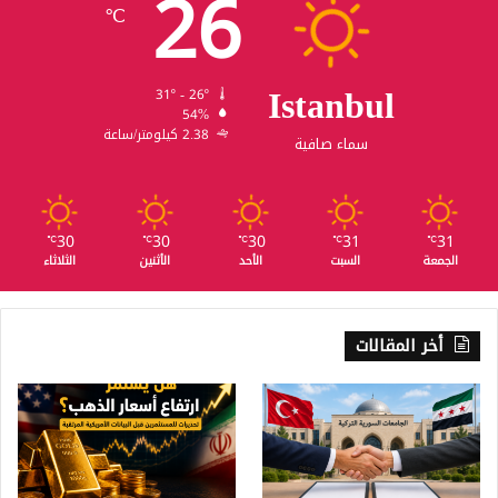
26
℃
Istanbul
31º - 26º
54%
2.38 كيلومتر/ساعة
سماء صافية
30
30
30
31
31
℃
℃
℃
℃
℃
الجمعة
السبت
الأحد
الأثنين
الثلاثاء
أخر المقالات