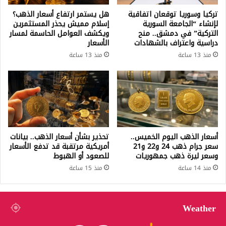
تركيا وسوريا توقعان اتفاقية
هل يستمر ارتفاع أسعار الذهب؟
لإنشاء “الجامعة السورية
إسلام مميش يحذر المستثمرين
التركية” في دمشق.. منح
ويكشف العوامل الحاسمة لمسار
دراسية واعتراف بالشهادات
الأسعار
منذ 13 ساعة
منذ 13 ساعة
أسعار الذهب اليوم الخميس..
تحذير بشأن أسعار الذهب.. بيانات
سعر جرام ذهب 24 و22 و21
أمريكية مرتقبة قد تدفع الأسعار
وسعر ليرة ذهب جمهوريات
للصعود أو الهبوط
منذ 14 ساعة
منذ 15 ساعة
Weather