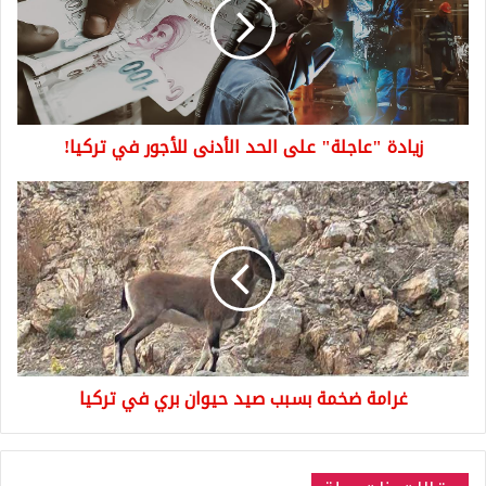
الحد
الأدنى
للأجور
في
تركيا!
زيادة "عاجلة" على الحد الأدنى للأجور في تركيا!
غرامة
ضخمة
بسبب
صيد
حيوان
بري
في
تركيا
غرامة ضخمة بسبب صيد حيوان بري في تركيا