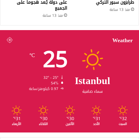
طرابزون سبور التركي
على دولة يُعد هجوماً على
الجميع
منذ 13 ساعة
منذ 13 ساعة
Weather
25
℃
Istanbul
32º - 25º
54%
0.97 كيلومتر/ساعة
سماء صافية
31
30
30
31
32
℃
℃
℃
℃
℃
السبت
الأحد
الأثنين
الثلاثاء
الأربعاء