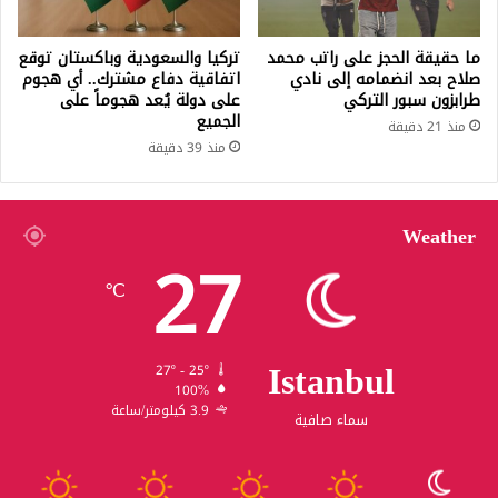
ما حقيقة الحجز على راتب محمد
تركيا والسعودية وباكستان توقع
صلاح بعد انضمامه إلى نادي
اتفاقية دفاع مشترك.. أي هجوم
طرابزون سبور التركي
على دولة يُعد هجوماً على
الجميع
منذ 21 دقيقة
منذ 39 دقيقة
Weather
27
℃
Istanbul
27º - 25º
100%
3.9 كيلومتر/ساعة
سماء صافية