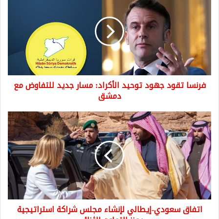
تقود
جهود
توحيد
الأكراد:
مسار
جديد
للتفاوض
مع
فرنسا تقود جهود توحيد الأكراد: مسار جديد للتفاوض مع
دمشق
دمشق
اتفاق
سعودي-
إيطالي
لإنشاء
مجلس
شراكة
استراتيجية
يعزز
التعاون
اتفاق سعودي-إيطالي لإنشاء مجلس شراكة استراتيجية
الثنائي