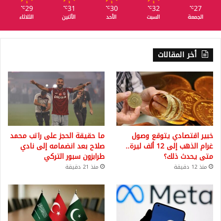
29
31
30
32
27
℃
℃
℃
℃
℃
الجمعة
السبت
الأحد
الأثنين
الثلاثاء
أخر المقالات
خبير اقتصادي يتوقع وصول
ما حقيقة الحجز على راتب محمد
غرام الذهب إلى 12 ألف ليرة..
صلاح بعد انضمامه إلى نادي
متى يحدث ذلك؟
طرابزون سبور التركي
منذ 12 دقيقة
منذ 21 دقيقة