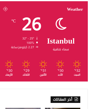
Weather
26
℃
Istanbul
32º - 25º
100%
2.27 كيلومتر/ساعة
سماء صافية
30
29
31
30
32
℃
℃
℃
℃
℃
السبت
الأحد
الأثنين
الثلاثاء
الأربعاء
أخر المقالات