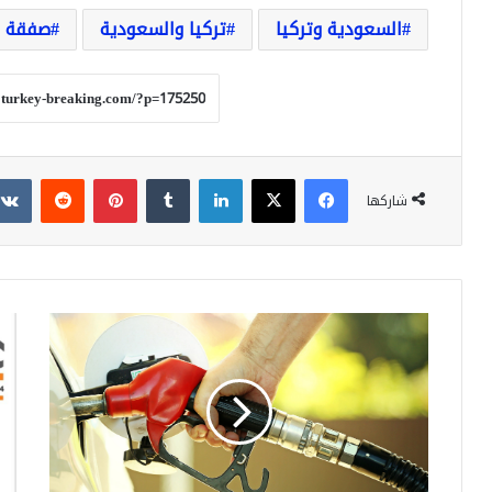
السعودية وتركيا
تركيا والسعودية
صفقة أ
فيسبوك
‫X
لينكدإن
بينتيريست
شاركها
طريقة
ros
مبتكرة
تط
لتقليل
حمل
استهلاك
"اشت
الوقود
3
إلى
واح
النصف:
على
نصائح
1