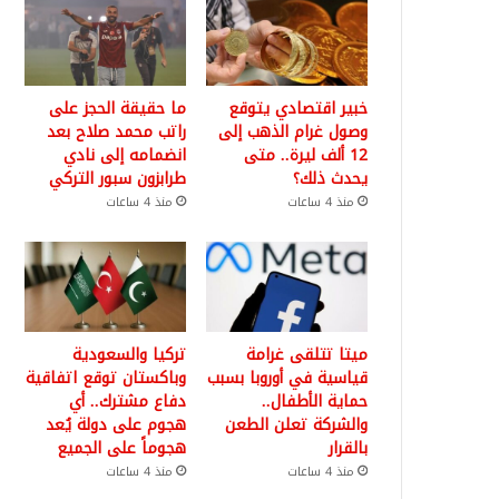
خبير اقتصادي يتوقع
ما حقيقة الحجز على
وصول غرام الذهب إلى
راتب محمد صلاح بعد
12 ألف ليرة.. متى
انضمامه إلى نادي
يحدث ذلك؟
طرابزون سبور التركي
منذ 4 ساعات
منذ 4 ساعات
ميتا تتلقى غرامة
تركيا والسعودية
قياسية في أوروبا بسبب
وباكستان توقع اتفاقية
حماية الأطفال..
دفاع مشترك.. أي
والشركة تعلن الطعن
هجوم على دولة يُعد
بالقرار
هجوماً على الجميع
منذ 4 ساعات
منذ 4 ساعات