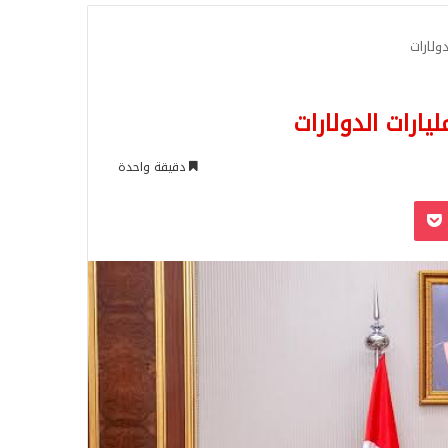
للبحث
ولارات
ارات الدولارات
دقيقة واحدة
‫Pocket
Odnoklassn