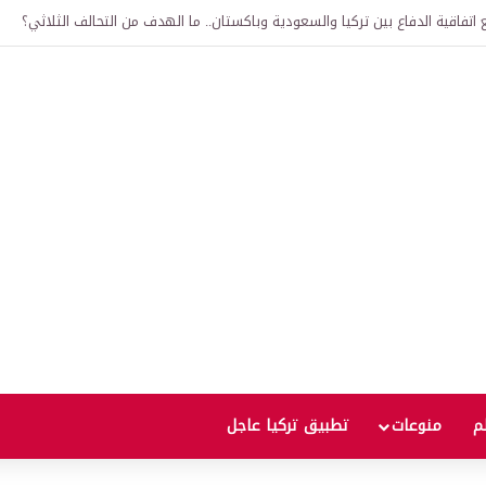
لى 12 ألف ليرة.. متى يحدث ذلك؟
لم
منوعات
تطبيق تركيا عاجل