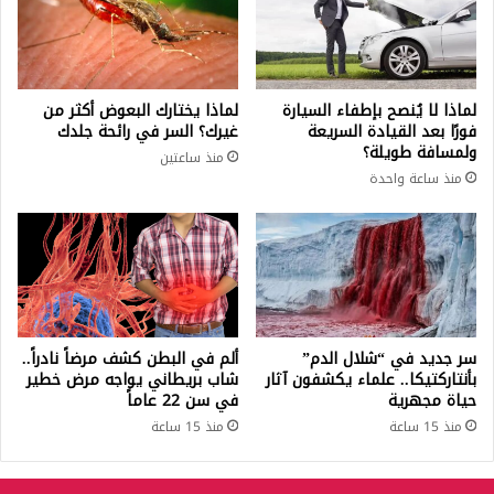
لماذا لا يُنصح بإطفاء السيارة
لماذا يختارك البعوض أكثر من
فورًا بعد القيادة السريعة
غيرك؟ السر في رائحة جلدك
ولمسافة طويلة؟
منذ ساعتين
منذ ساعة واحدة
سر جديد في “شلال الدم”
ألم في البطن كشف مرضاً نادراً..
بأنتاركتيكا.. علماء يكشفون آثار
شاب بريطاني يواجه مرض خطير
حياة مجهرية
في سن 22 عاماً
منذ 15 ساعة
منذ 15 ساعة