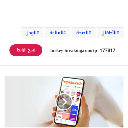
الأطفال
الصحة
المناعة
الوحل
نسخ الرابط
بيع
متجر
هبسي
بوردا
Hepsiburada
التركي
في
صفقة
تاريخية