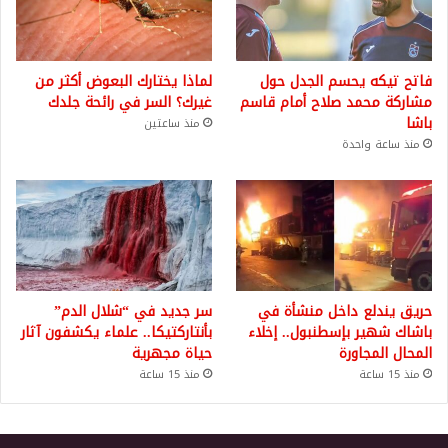
فاتح تيكه يحسم الجدل حول
لماذا يختارك البعوض أكثر من
مشاركة محمد صلاح أمام قاسم
غيرك؟ السر في رائحة جلدك
باشا
منذ ساعتين
منذ ساعة واحدة
حريق يندلع داخل منشأة في
سر جديد في “شلال الدم”
باشاك شهير بإسطنبول.. إخلاء
بأنتاركتيكا.. علماء يكشفون آثار
المحال المجاورة
حياة مجهرية
منذ 15 ساعة
منذ 15 ساعة