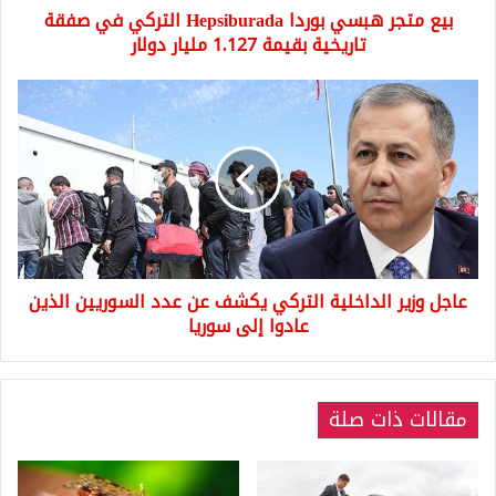
بيع متجر هبسي بوردا Hepsiburada التركي في صفقة
بقيمة
1.127
تاريخية بقيمة 1.127 مليار دولار
مليار
دولار
عاجل
وزير
الداخلية
التركي
يكشف
عن
عدد
السوريين
الذين
عاجل وزير الداخلية التركي يكشف عن عدد السوريين الذين
عادوا
إلى
عادوا إلى سوريا
سوريا
مقالات ذات صلة