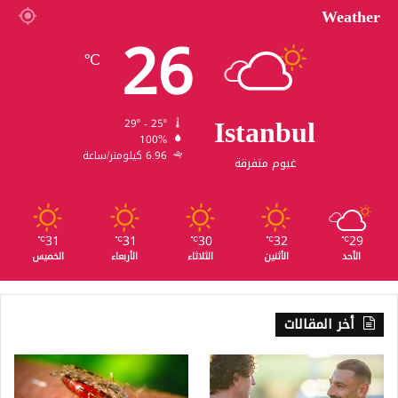
Weather
26
℃
Istanbul
29º - 25º
100%
6.96 كيلومتر/ساعة
غيوم متفرقة
31
31
30
32
29
℃
℃
℃
℃
℃
الأحد
الأثنين
الثلاثاء
الأربعاء
الخميس
أخر المقالات