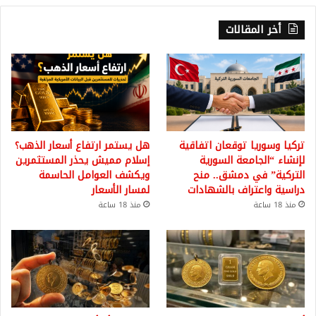
أخر المقالات
تركيا وسوريا توقعان اتفاقية
هل يستمر ارتفاع أسعار الذهب؟
لإنشاء “الجامعة السورية
إسلام مميش يحذر المستثمرين
التركية” في دمشق.. منح
ويكشف العوامل الحاسمة
دراسية واعتراف بالشهادات
لمسار الأسعار
منذ 18 ساعة
منذ 18 ساعة