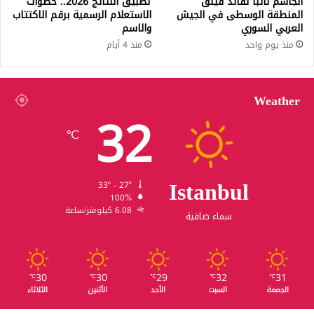
الجاسم نائباً لقائد فيلق
تطبيق النتائج 2026.. خطوات
المنطقة الوسطى في الجيش
الاستعلام الرسمية برقم الاكتتاب
العربي السوري
والاسم
منذ يوم واحد
منذ 4 أيام
Weather
32
℃
Istanbul
33º - 27º
100%
6.08 كيلومتر/ساعة
سماء صافية
30
30
29
32
31
℃
℃
℃
℃
℃
الجمعة
السبت
الأحد
الأثنين
الثلاثاء