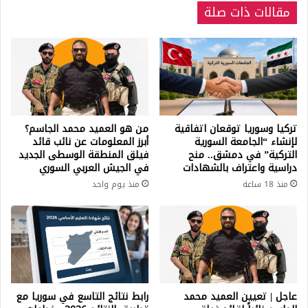
مقالات ذات صلة
تركيا وسوريا توقعان اتفاقية
من هو العميد محمد الجاسم؟
لإنشاء “الجامعة السورية
أبرز المعلومات عن نائب قائد
التركية” في دمشق.. منح
فيلق المنطقة الوسطى الجديد
دراسية واعتراف بالشهادات
في الجيش العربي السوري
منذ 18 ساعة
منذ يوم واحد
عاجل | تعيين العميد محمد
رابط نتائج التاسع في سوريا مع