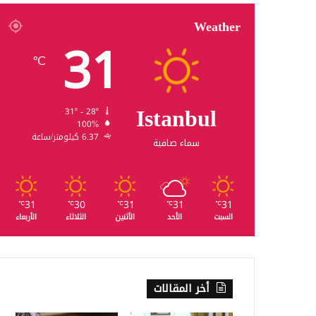
Weather
31
℃
Istanbul
31º - 28º
100%
6.37 كيلومتر/ساعة
سماء صافية
31
30
31
31
31
℃
℃
℃
℃
℃
السبت
الأحد
الأثنين
الثلاثاء
الأربعاء
أخر المقالات