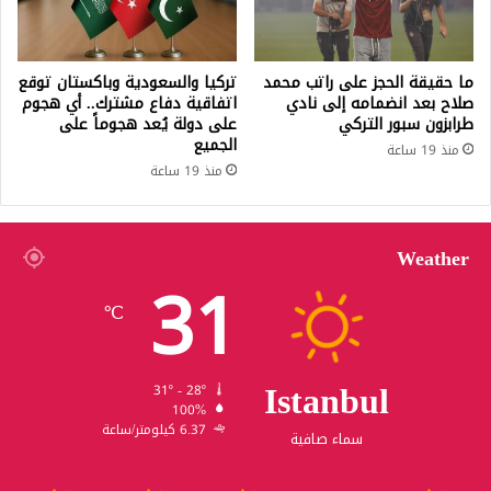
ما حقيقة الحجز على راتب محمد
تركيا والسعودية وباكستان توقع
صلاح بعد انضمامه إلى نادي
اتفاقية دفاع مشترك.. أي هجوم
طرابزون سبور التركي
على دولة يُعد هجوماً على
الجميع
منذ 19 ساعة
منذ 19 ساعة
Weather
31
℃
Istanbul
31º - 28º
100%
6.37 كيلومتر/ساعة
سماء صافية