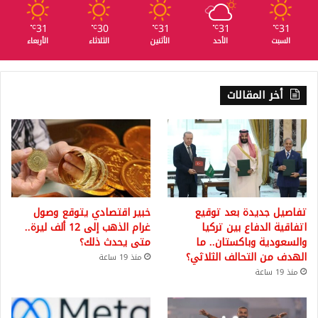
31
30
31
31
31
℃
℃
℃
℃
℃
السبت
الأحد
الأثنين
الثلاثاء
الأربعاء
أخر المقالات
تفاصيل جديدة بعد توقيع
خبير اقتصادي يتوقع وصول
اتفاقية الدفاع بين تركيا
غرام الذهب إلى 12 ألف ليرة..
والسعودية وباكستان.. ما
متى يحدث ذلك؟
الهدف من التحالف الثلاثي؟
منذ 19 ساعة
منذ 19 ساعة