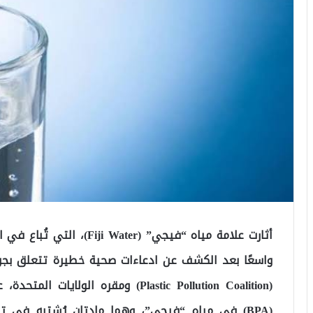
أثارت علامة مياه “فيجي” (er
واسعًا بعد الكشف عن ادعاءات صحية خطيرة تتعلق بجود
(BPA) في مياه “فيجي”، وهما مادتان يُشتبه في