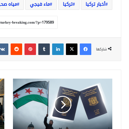
أخبار تركيا
تركيا
ماء فيجي
مياه صحي
فيسبوك
‫X
لينكدإن
بينتيريست
شاركها
إجراءات
الت
جديدة
في
ورسوم
سور
محدثة
يطا
لاستخراج
بحق
جواز
الد
السفر
في
السوري
ظل