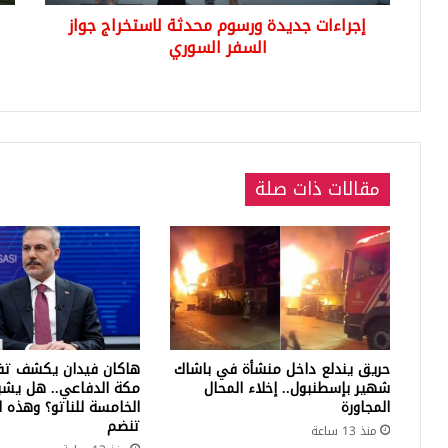
الم
إجراءات جديدة ورسوم محدثة لاستخراج جواز
الجد
السفر السوري
اجت
حاش
في
جوب
باي
مقالات ذات صلة
حريق يندلع داخل منشأة في باشاك
هاكان فيدان يكشف تف
شهير بإسطنبول.. إخلاء المحال
مكة الدفاعي.. هل يشبه
المجاورة
الخامسة للناتو؟ وهذه ا
تنضم
منذ 13 ساعة