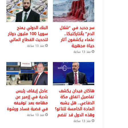
سر جديد في “شلال
البنك الدولي يمنح
الدم” بأنتاركتيكا..
سوريا 100 مليون دولار
علماء يكشفون آثار
لتحديث القطاع المالي
حياة مجهرية
منذ 13 ساعة
منذ 13 ساعة
هاكان فيدان يكشف
عاجل إيقاف رئيس
تفاصيل اتفاق مكة
بلدية في إزمير عن
الدفاعي.. هل يشبه
مهامه بعد توقيفه
المادة الخامسة للناتو؟
في قضية فساد ورشوة
وهذه الدول قد تنضم
منذ 13 ساعة
منذ 13 ساعة