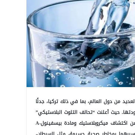
Fiji Wat)، التي تُباع في العديد من دول العالم، بما في ذلك تركيا، جدلًا
تها. حيث أعلنت “تحالف التلوث البلاستيكي”
(Plastic Pollution Coalition) ومقره الولايات المتحدة، عن اكتشاف ميكروبلاستيك ومادة بيسفينول-A
 تسببهما بمخاطر صحية جسيمة، مثل السرطان،