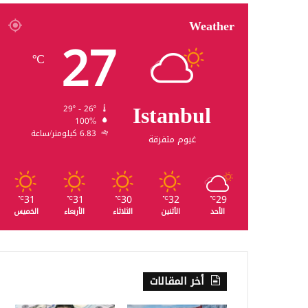
Weather
27
℃
Istanbul
29º - 26º
100%
6.83 كيلومتر/ساعة
غيوم متفرقة
31
31
30
32
29
℃
℃
℃
℃
℃
الأحد
الأثنين
الثلاثاء
الأربعاء
الخميس
أخر المقالات