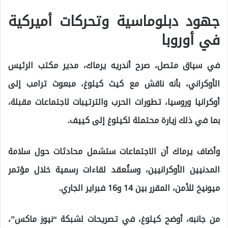
جهود دبلوماسية وتحركات أميركية
في أوروبا
في سياق متصل، صرح أندريه يرماك، مدير مكتب الرئيس
الأوكراني، بأنه ناقش مع كيث كيلوغ، مبعوث ترامب إلى
أوكرانيا وروسيا، تطورات الحرب والترتيبات لاجتماعات مقبلة،
بما في ذلك زيارة محتملة لكيلوغ إلى كييف.
وأضاف يرماك أن الاجتماعات ستشمل محادثات حول سلامة
المدنيين الأوكرانيين، وستُعقد لقاءات رسمية خلال مؤتمر
ميونيخ للأمن، المقرر بين 14 و16 فبراير الجاري.
من جانبه، أوضح كيلوغ، في تصريحات لشبكة “نيوز ماكس”،