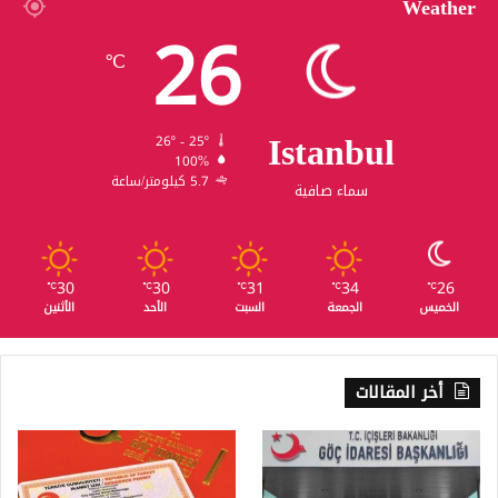
Weather
26
℃
Istanbul
26º - 25º
100%
5.7 كيلومتر/ساعة
سماء صافية
30
30
31
34
26
℃
℃
℃
℃
℃
الخميس
الجمعة
السبت
الأحد
الأثنين
أخر المقالات