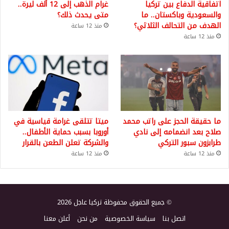
اتفاقية الدفاع بين تركيا
غرام الذهب إلى 12 ألف ليرة..
والسعودية وباكستان.. ما
متى يحدث ذلك؟
الهدف من التحالف الثلاثي؟
منذ 12 ساعة
منذ 12 ساعة
ما حقيقة الحجز على راتب محمد
ميتا تتلقى غرامة قياسية في
صلاح بعد انضمامه إلى نادي
أوروبا بسبب حماية الأطفال..
طرابزون سبور التركي
والشركة تعلن الطعن بالقرار
منذ 12 ساعة
منذ 12 ساعة
© جميع الحقوق محفوظة تركيا عاجل 2026
اتصل بنا
سياسة الخصوصية
من نحن
أعلن معنا