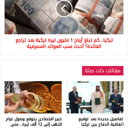
أرباح
1
مليون
ليرة
تركية
بعد
تركيا.. كم تبلغ أرباح 1 مليون ليرة تركية بعد تراجع
تراجع
الفائدة؟
الفائدة؟ أحدث نسب العوائد المصرفية
أحدث
نسب
العوائد
مقالات ذات صلة
المصرفية
تفاصيل جديدة بعد توقيع
خبير اقتصادي يتوقع وصول غرام
اتفاقية الدفاع بين تركيا
الذهب إلى 12 ألف ليرة.. متى