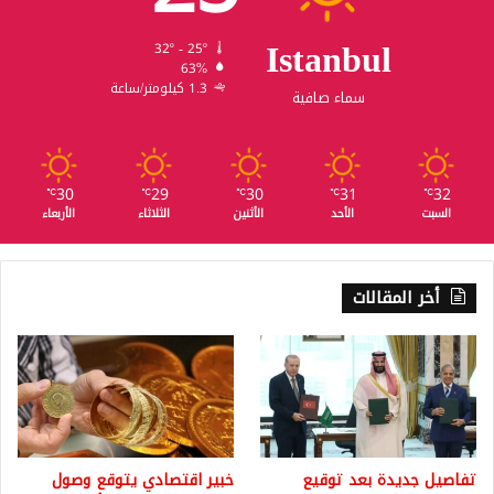
Istanbul
32º - 25º
63%
1.3 كيلومتر/ساعة
سماء صافية
30
29
30
31
32
℃
℃
℃
℃
℃
السبت
الأحد
الأثنين
الثلاثاء
الأربعاء
أخر المقالات
تفاصيل جديدة بعد توقيع
خبير اقتصادي يتوقع وصول