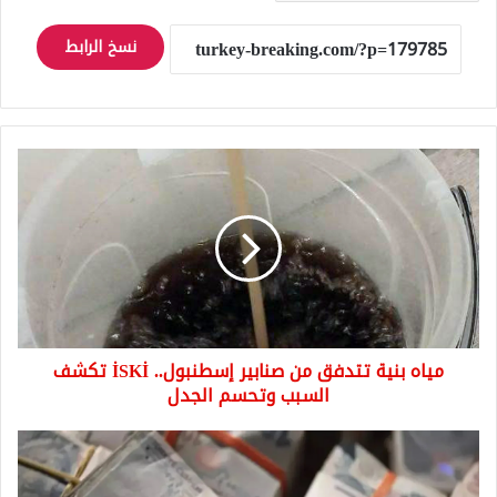
نسخ الرابط
مياه
بنية
تتدفق
من
صنابير
إسطنبول..
İSKİ
تكشف
السبب
مياه بنية تتدفق من صنابير إسطنبول.. İSKİ تكشف
وتحسم
الجدل
السبب وتحسم الجدل
تركيا..
كم
تبلغ