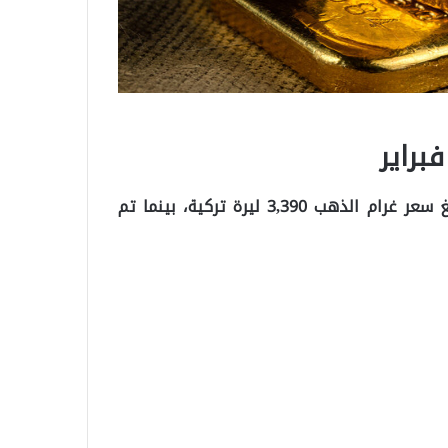
افتتحت الأسواق على ارتفاع في أسعار الذهب، حيث بلغ سعر غرام الذهب 3,390 ليرة تركية، بينما تم