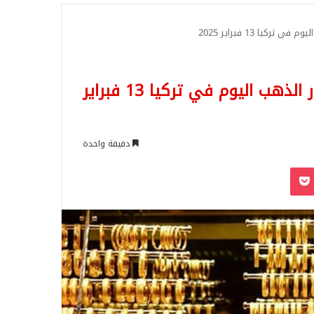
للبحث
يا 13 فبراير 2025
أسعار الذهب تسجل قفزة تاريخية! أسعار الذهب اليوم في تركيا 13 فبراير
دقيقة واحدة
‫Pocket
Odnoklassn