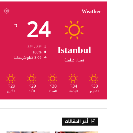
Weather
24
℃
Istanbul
33º - 23º
100%
3.09 كيلومتر/ساعة
سماء صافية
29
29
30
34
33
℃
℃
℃
℃
℃
الخميس
الجمعة
السبت
الأحد
الأثنين
أخر المقالات