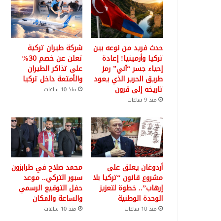
حدث فريد من نوعه بين
شركة طيران تركية
تركيا وأرمينيا! إعادة
تعلن عن خصم 30%
إحياء جسر “آني” رمز
على تذاكر الطيران
طريق الحرير الذي يعود
والأمتعة داخل تركيا
تاريخه إلى قرون
منذ 10 ساعات
منذ 9 ساعات
أردوغان يعلق على
محمد صلاح في طرابزون
مشروع قانون “تركيا بلا
سبور التركي.. موعد
إرهاب”.. خطوة لتعزيز
حفل التوقيع الرسمي
الوحدة الوطنية
والساعة والمكان
منذ 10 ساعات
منذ 10 ساعات