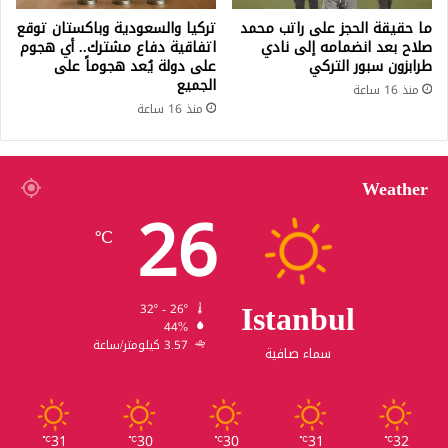
ما حقيقة الحجز على راتب محمد
تركيا والسعودية وباكستان توقع
صلاح بعد انضمامه إلى نادي
اتفاقية دفاع مشترك.. أي هجوم
طرابزون سبور التركي
على دولة يُعد هجوماً على
الجميع
منذ 16 ساعة
منذ 16 ساعة
Weather
26
℃
Istanbul
32º - 26º
44%
3.57 كيلومتر/ساعة
سماء صافية
31
30
30
31
32
℃
℃
℃
℃
℃