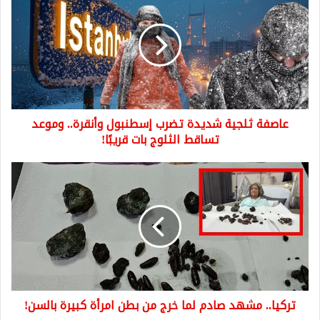
ثلجية
شديدة
تضرب
إسطنبول
وأنقرة..
وموعد
تساقط
الثلوج
عاصفة ثلجية شديدة تضرب إسطنبول وأنقرة.. وموعد
بات
قريبًا!
تساقط الثلوج بات قريبًا!
تركيا..
مشهد
صادم
لما
خرج
من
بطن
امرأة
كبيرة
تركيا.. مشهد صادم لما خرج من بطن امرأة كبيرة بالسن!
بالسن!