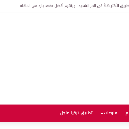
اقية لإنشاء “الجامعة السورية التركية” في دمشق.. منح دراسية واعتراف بالشهادات
لم
منوعات
تطبيق تركيا عاجل