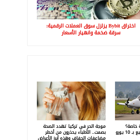
ة
مة
هيار
اختراق Bybit يزلزل سوق العملات الرقمية:
سعار
سرقة ضخمة وانهيار الأسعار
 خاصة؟
موجة الحر في تركيا تهدد الصحة
إسبانيا تعرض طائرة للبيع بـ 10 يورو
بصمت.. الأطباء يحذرون من أخطر
مضاعفات الجفاف وهذه أبرز الأعراض