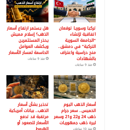
تركيا وسوريا توقعان
هل يستمر ارتفاع أسعار
اتفاقية لإنشاء
الذهب؟ إسلام مميش
“الجامعة السورية
يحذر المستثمرين
التركية” في دمشق..
ويكشف العوامل
منح دراسية واعتراف
الحاسمة لمسار الأسعار
بالشهادات
منذ 9 ساعات
منذ 9 ساعات
أسعار الذهب اليوم
تحذير بشأن أسعار
الخميس.. سعر جرام
الذهب.. بيانات أمريكية
ذهب 24 و22 و21 وسعر
مرتقبة قد تدفع
ليرة ذهب جمهوريات
الأسعار للصعود أو
الهبوط
منذ 10 ساعات