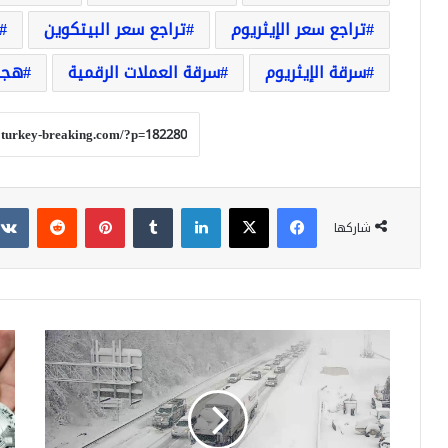
تراجع سعر الإيثريوم
تراجع سعر البيتكوين
سرقة الإيثريوم
سرقة العملات الرقمية
هجوم
فيسبوك
‫X
لينكدإن
بينتيريست
شاركها
العاصفة
اخت
آدم
bit
تصل
يزلز
ذروتها:
سو
تأثيرات
الع
واسعة
الرق