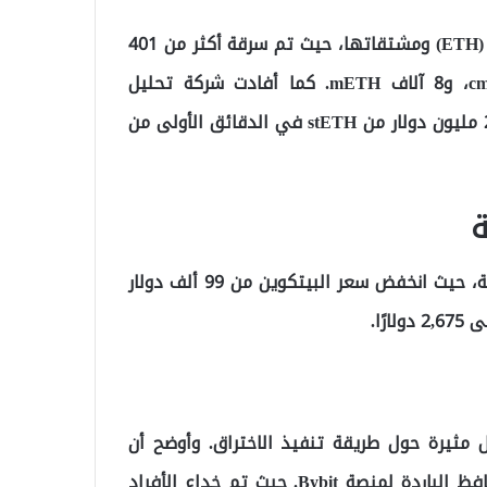
وفقًا للتقارير الأولية، تركزت الخسائر على عملة الإيثريوم (ETH) ومشتقاتها، حيث تم سرقة أكثر من 401
ألف ETH، إلى جانب 90 ألف stETH، و15 ألف cmETH، و8 آلاف mETH. كما أفادت شركة تحليل
البلوكشين “Arkham” أن المهاجمين باعوا ما قيمته 200 مليون دولار من stETH في الدقائق الأولى من
ة
أدى الهجوم إلى اضطراب كبير في سوق العملات الرقمية، حيث انخفض سعر البيتكوين من 99 ألف دولار
مثيرة حول طريقة تنفيذ الاختراق. وأوضح أن
المهاجمين استغلوا نظام التوقيع المتعدد الخاص بالمحافظ الباردة لمنصة Bybit. حيث تم خداع الأفراد