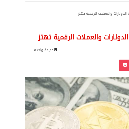
للبحث
دقيقة واحدة
‫Pocket
Odnoklassn