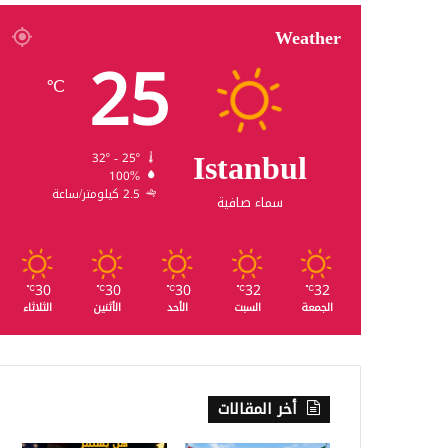
Weather
25
℃
Istanbul
32º - 25º
100%
2.5 كيلومتر/ساعة
سماء صافية
30
30
30
32
32
℃
℃
℃
℃
℃
الجمعة
السبت
الأحد
الأثنين
الثلاثاء
أخر المقالات