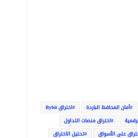
أمان المحافظ الباردة
اختراق Bybit
رقمية
اختراق منصات التداول
ختراق على الأسواق
تحليل الاختراق