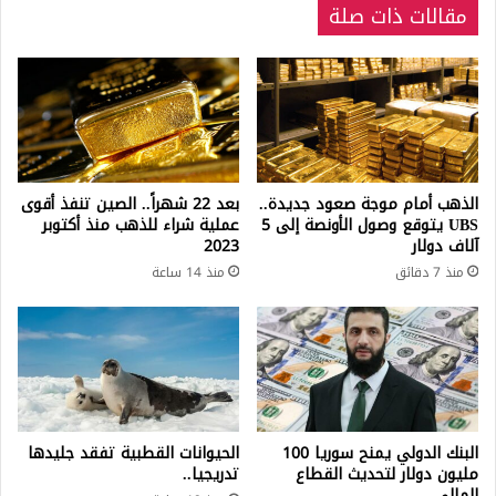
مقالات ذات صلة
الذهب أمام موجة صعود جديدة..
بعد 22 شهراً.. الصين تنفذ أقوى
UBS يتوقع وصول الأونصة إلى 5
عملية شراء للذهب منذ أكتوبر
آلاف دولار
2023
منذ 7 دقائق
منذ 14 ساعة
البنك الدولي يمنح سوريا 100
الحيوانات القطبية تفقد جليدها
مليون دولار لتحديث القطاع
تدريجيا..
المالي