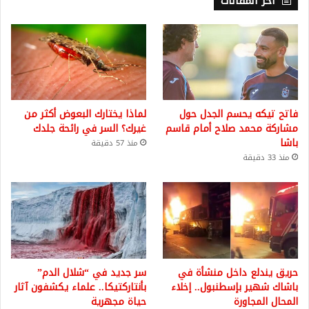
أخر المقالات
فاتح تيكه يحسم الجدل حول
لماذا يختارك البعوض أكثر من
مشاركة محمد صلاح أمام قاسم
غيرك؟ السر في رائحة جلدك
باشا
منذ 57 دقيقة
منذ 33 دقيقة
حريق يندلع داخل منشأة في
سر جديد في “شلال الدم”
باشاك شهير بإسطنبول.. إخلاء
بأنتاركتيكا.. علماء يكشفون آثار
المحال المجاورة
حياة مجهرية