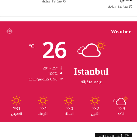
منذ 19 ساعة
منذ 14 ساعة
Weather
26
℃
Istanbul
29º - 25º
100%
6.96 كيلومتر/ساعة
غيوم متفرقة
31
31
30
32
29
℃
℃
℃
℃
℃
الأحد
الأثنين
الثلاثاء
الأربعاء
الخميس