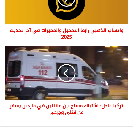
في
آخر
تحديث
2025
واتساب الذهبي رابط التحميل والمميزات في آخر تحديث
2025
تركيا
عاجل:
اشتباك
مسلح
بين
عائلتين
في
ماردين
يسفر
تركيا عاجل: اشتباك مسلح بين عائلتين في ماردين يسفر
عن
قتلى
عن قتلى وجرحى
وجرحى