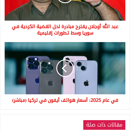
لحل
القضية
الكردية
في
عبد الله أوجلان يقترح مبادرة لحل القضية الكردية في
سوريا
وسط
سوريا وسط تطورات إقليمية
تطورات
إقليمية
في
عام
2025:
أسعار
هواتف
أيفون
في
تركيا
(مباشر)
في عام 2025: أسعار هواتف أيفون في تركيا (مباشر)
مقالات ذات صلة