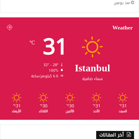
منذ يومين
Weather
31
℃
Istanbul
32º - 28º
100%
6.6 كيلومتر/ساعة
سماء صافية
31
30
30
31
31
℃
℃
℃
℃
℃
السبت
الأحد
الأثنين
الثلاثاء
الأربعاء
أخر المقالات