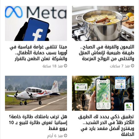
الليمون والقرفة في الصباح..
ميتا تتلقى غرامة قياسية في
طريقة طبيعية لإنعاش المنزل
أوروبا بسبب حماية الأطفال..
والتخلص من الروائح المزعجة
والشركة تعلن الطعن بالقرار
منذ 7 ساعات
منذ 18 ساعة
تطبيق ذكي يحدد لك الطريق
هل ترغب بامتلاك طائرة خاصة؟
الأكثر ظلاً في الحر الشديد..
إسبانيا تعرض طائرة للبيع بـ 10
ويقترح أفضل مقعد بارد في
يورو فقط
الحافلة
منذ 6 أيام