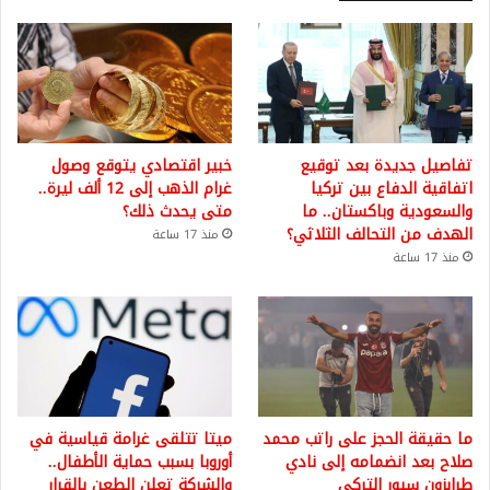
تفاصيل جديدة بعد توقيع
خبير اقتصادي يتوقع وصول
اتفاقية الدفاع بين تركيا
غرام الذهب إلى 12 ألف ليرة..
والسعودية وباكستان.. ما
متى يحدث ذلك؟
الهدف من التحالف الثلاثي؟
منذ 17 ساعة
منذ 17 ساعة
ما حقيقة الحجز على راتب محمد
ميتا تتلقى غرامة قياسية في
صلاح بعد انضمامه إلى نادي
أوروبا بسبب حماية الأطفال..
طرابزون سبور التركي
والشركة تعلن الطعن بالقرار