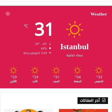
Weather
31
℃
Istanbul
33º - 25º
66%
3.69 كيلومتر/ساعة
سماء صافية
29
29
31
34
33
℃
℃
℃
℃
℃
الخميس
الجمعة
السبت
الأحد
الأثنين
أخر المقالات