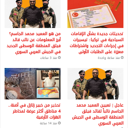
تحديثات جديدة بشأن الإقامات
من هو العميد محمد الجاسم؟
السياحية في تركيا: تيسيرات
أبرز المعلومات عن نائب قائد
في إجراءات التجديد واشتراطات
فيلق المنطقة الوسطى الجديد
معززة على الطلبات الأولى
في الجيش العربي السوري
منذ ساعة واحدة
منذ 3 ساعات
عاجل | تعيين العميد محمد
تحذير من خبير زلازل في أضنة..
الجاسم نائباً لقائد فيلق
4 مناطق أكثر عرضة لمخاطر
المنطقة الوسطى في الجيش
الهزات الأرضية
العربي السوري
منذ 14 ساعة