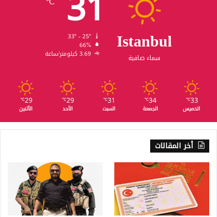
31
℃
Istanbul
33º - 25º
66%
3.69 كيلومتر/ساعة
سماء صافية
29
29
31
34
33
℃
℃
℃
℃
℃
الخميس
الجمعة
السبت
الأحد
الأثنين
أخر المقالات