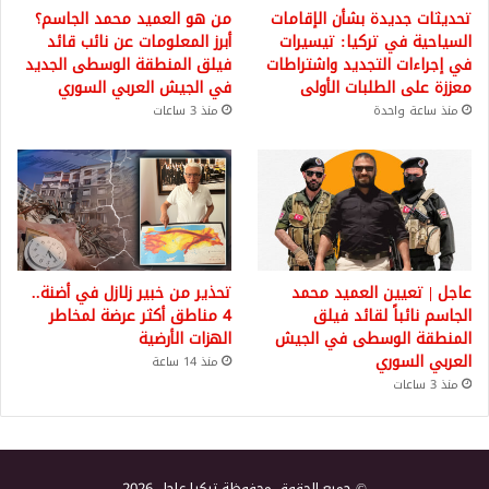
تحديثات جديدة بشأن الإقامات
من هو العميد محمد الجاسم؟
السياحية في تركيا: تيسيرات
أبرز المعلومات عن نائب قائد
في إجراءات التجديد واشتراطات
فيلق المنطقة الوسطى الجديد
معززة على الطلبات الأولى
في الجيش العربي السوري
منذ ساعة واحدة
منذ 3 ساعات
عاجل | تعيين العميد محمد
تحذير من خبير زلازل في أضنة..
الجاسم نائباً لقائد فيلق
4 مناطق أكثر عرضة لمخاطر
المنطقة الوسطى في الجيش
الهزات الأرضية
العربي السوري
منذ 14 ساعة
منذ 3 ساعات
© جميع الحقوق محفوظة تركيا عاجل 2026