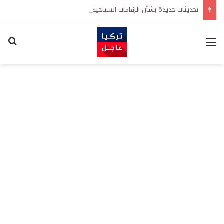
تحديثات جديدة بشأن الإقامات السياحية في تركيا: تيسيرات في إجراءات التجديد واشتراطات معززة على الطلبات الأولى
القائمة
اكت