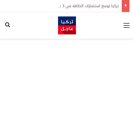
تركيا توسع استثمارات الطاقة في 3 قارات وتكشف هدفاً كبيراً
القائمة
اكت