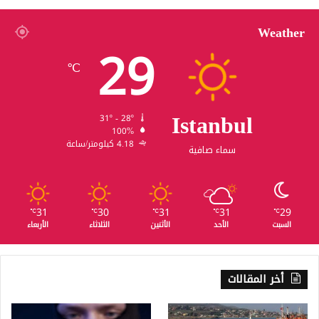
Weather
29
℃
Istanbul
31º - 28º
100%
4.18 كيلومتر/ساعة
سماء صافية
31
30
31
31
29
℃
℃
℃
℃
℃
السبت
الأحد
الأثنين
الثلاثاء
الأربعاء
أخر المقالات