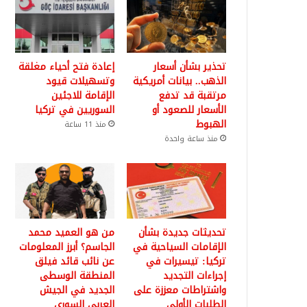
تحذير بشأن أسعار
إعادة فتح أحياء مغلقة
الذهب.. بيانات أمريكية
وتسهيلات قيود
مرتقبة قد تدفع
الإقامة للاجئين
الأسعار للصعود أو
السوريين في تركيا
الهبوط
منذ 11 ساعة
منذ ساعة واحدة
تحديثات جديدة بشأن
من هو العميد محمد
الإقامات السياحية في
الجاسم؟ أبرز المعلومات
تركيا: تيسيرات في
عن نائب قائد فيلق
إجراءات التجديد
المنطقة الوسطى
واشتراطات معززة على
الجديد في الجيش
الطلبات الأولى
العربي السوري