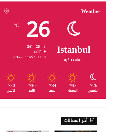
Weather
26
℃
Istanbul
26º - 25º
100%
5.33 كيلومتر/ساعة
سماء صافية
30
30
34
33
26
℃
℃
℃
℃
℃
الخميس
الجمعة
السبت
الأحد
الأثنين
أخر المقالات