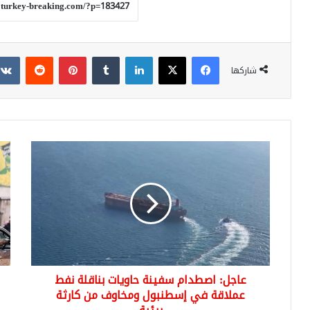
فيسبوك
‫X
لينكدإن
بينتيريست
شاركها
عاجل:
وزار
اصطدام
الد
سفينة
الس
حاويات
تعل
بناقلة
الس
نفط
الك
عملاقة
على
في
منا
إسطنبول
الا
عاجل: اصطدام سفينة حاويات بناقلة نفط
ومخاوف
في
من
عملاقة في إسطنبول ومخاوف من كارثة
الس
كارثة
الس