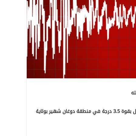
ته
أفادت إدارة الكوارث والطوارئ التركية (AFAD) بوقوع زلزال بقوة 3.5 درجة في منطقة دوغان شهير بولاية