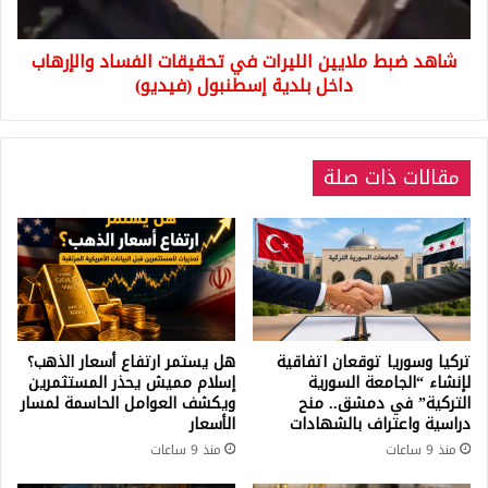
والإرهاب
داخل
شاهد ضبط ملايين الليرات في تحقيقات الفساد والإرهاب
بلدية
إسطنبول
داخل بلدية إسطنبول (فيديو)
(فيديو)
مقالات ذات صلة
تركيا وسوريا توقعان اتفاقية
هل يستمر ارتفاع أسعار الذهب؟
لإنشاء “الجامعة السورية
إسلام مميش يحذر المستثمرين
التركية” في دمشق.. منح
ويكشف العوامل الحاسمة لمسار
دراسية واعتراف بالشهادات
الأسعار
منذ 9 ساعات
منذ 9 ساعات