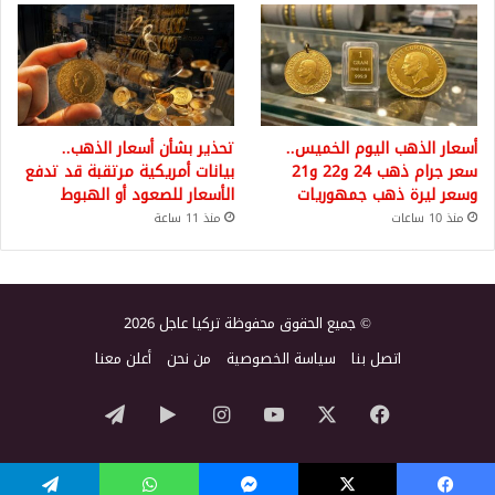
أسعار الذهب اليوم الخميس..
تحذير بشأن أسعار الذهب..
سعر جرام ذهب 24 و22 و21
بيانات أمريكية مرتقبة قد تدفع
وسعر ليرة ذهب جمهوريات
الأسعار للصعود أو الهبوط
منذ 10 ساعات
منذ 11 ساعة
© جميع الحقوق محفوظة تركيا عاجل 2026
اتصل بنا
سياسة الخصوصية
من نحن
أعلن معنا
‫X
فيسبوك
‫YouTube
انستقرام
‏Google
تيلقرام
Play