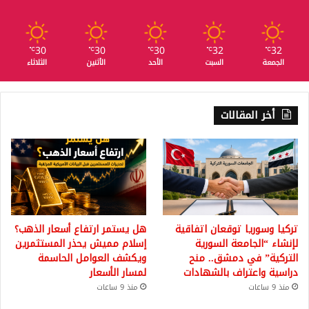
30
30
30
32
32
℃
℃
℃
℃
℃
الجمعة
السبت
الأحد
الأثنين
الثلاثاء
أخر المقالات
تركيا وسوريا توقعان اتفاقية
هل يستمر ارتفاع أسعار الذهب؟
لإنشاء “الجامعة السورية
إسلام مميش يحذر المستثمرين
التركية” في دمشق.. منح
ويكشف العوامل الحاسمة
دراسية واعتراف بالشهادات
لمسار الأسعار
منذ 9 ساعات
منذ 9 ساعات