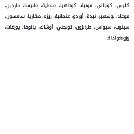
كليس، كوجالي، قونية، كوتاهيا، ملطية، مانيسا، ماردين،
موغلا، نوشهير، نيدة، أوردو، عثمانية، ريزه، صقاريا، سامسون،
سينوب، سيواس، طرابزون، تونجلي، أوشاك، يالوفا، يوزغات،
وزونغولداك.