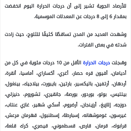
للأرصاد الجوية تشير إلى أن درجات الحرارة اليوم انخفضت
بمقدار 6 إلى 8 درجات عن المعدلات الموسمية.
وشهدت العديد من المدن تساقطًا كثيفًا للثلوج، حيث زادت
شدته في بعض الفترات.
وسُجلت
درجات الحرارة
الأقل من 10 درجات مئوية في كل من
أديامان، أفيون قره حصار، أغري، أكساراي، أماسيا، أنقرة،
أردهان، أرتفين، باليكسير، بارتين، بايبورت، بيلاجيك، بينغول،
بيتليس، بولو، بوردور، بورصة، جانقيري، تشوروم، دنيزلي،
دوزجه، إلازيغ، أرزينجان، أرضروم، أسكي شهير، غازي عنتاب،
غيرسون، غوموشهانه، إسبارطة، إسطنبول، قهرمان مرعش،
قرابوك، قرمان، قارص، قسطموني، قيصري، كرك قلعة،