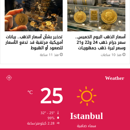
أسعار الذهب اليوم الخميس..
تحذير بشأن أسعار الذهب.. بيانات
سعر جرام ذهب 24 و22 و21
أمريكية مرتقبة قد تدفع الأسعار
وسعر ليرة ذهب جمهوريات
للصعود أو الهبوط
منذ 10 ساعات
منذ 11 ساعة
Weather
25
℃
Istanbul
32º - 25º
99%
2.28 كيلومتر/ساعة
سماء صافية