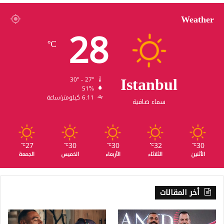
Weather
28
℃
Istanbul
30º - 27º
51%
6.11 كيلومتر/ساعة
سماء صافية
27
30
30
32
30
℃
℃
℃
℃
℃
الأثنين
الثلاثاء
الأربعاء
الخميس
الجمعة
أخر المقالات