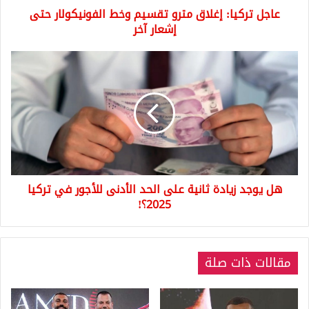
عاجل تركيا: إغلاق مترو تقسيم وخط الفونيكولار حتى
آخر
إشعار آخر
هل
يوجد
زيادة
ثانية
على
الحد
الأدنى
للأجور
في
هل يوجد زيادة ثانية على الحد الأدنى للأجور في تركيا
تركيا
2025؟!
2025؟!
مقالات ذات صلة