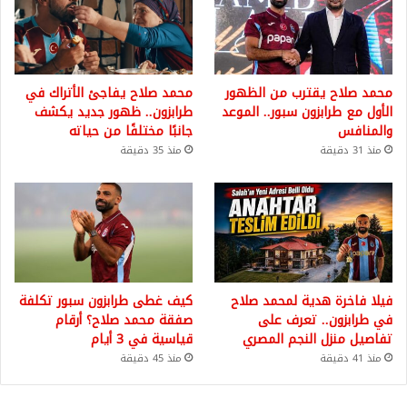
محمد صلاح يقترب من الظهور
محمد صلاح يفاجئ الأتراك في
الأول مع طرابزون سبور.. الموعد
طرابزون.. ظهور جديد يكشف
والمنافس
جانبًا مختلفًا من حياته
منذ 31 دقيقة
منذ 35 دقيقة
فيلا فاخرة هدية لمحمد صلاح
كيف غطى طرابزون سبور تكلفة
في طرابزون.. تعرف على
صفقة محمد صلاح؟ أرقام
تفاصيل منزل النجم المصري
قياسية في 3 أيام
منذ 41 دقيقة
منذ 45 دقيقة