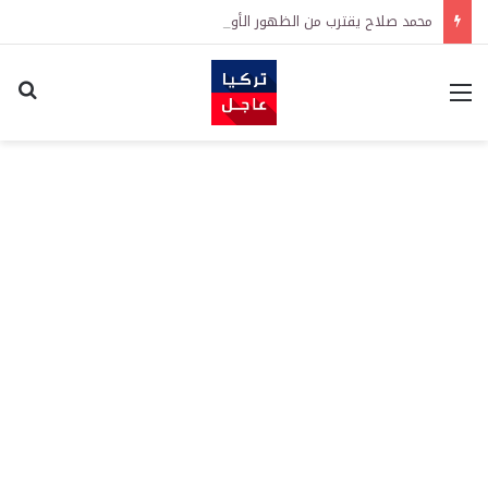
محمد صلاح يقترب من الظهور الأول مع طرابزون سبور.. الموعد والمنافس
القائمة
اكت