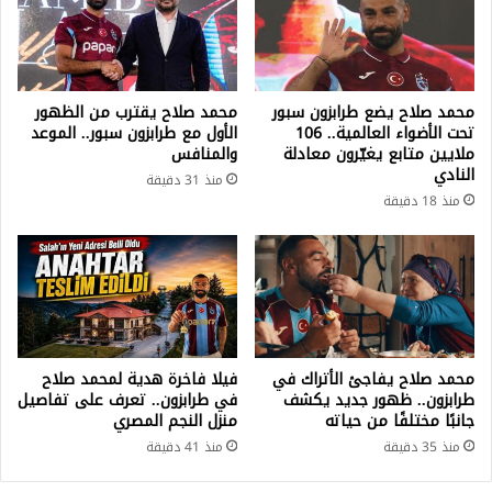
محمد صلاح يضع طرابزون سبور
محمد صلاح يقترب من الظهور
تحت الأضواء العالمية.. 106
الأول مع طرابزون سبور.. الموعد
ملايين متابع يغيّرون معادلة
والمنافس
النادي
منذ 31 دقيقة
منذ 18 دقيقة
محمد صلاح يفاجئ الأتراك في
فيلا فاخرة هدية لمحمد صلاح
طرابزون.. ظهور جديد يكشف
في طرابزون.. تعرف على تفاصيل
جانبًا مختلفًا من حياته
منزل النجم المصري
منذ 35 دقيقة
منذ 41 دقيقة