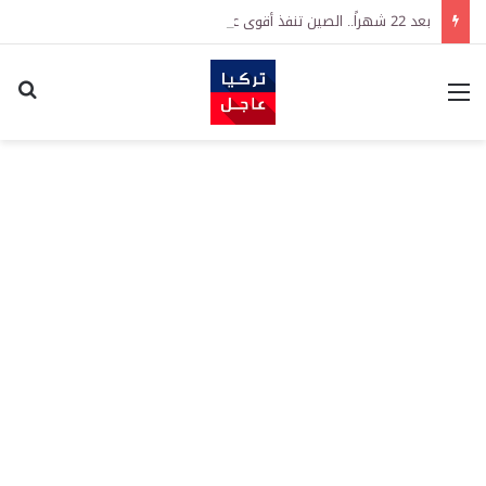
بعد 22 شهراً.. الصين تنفذ أقوى عملية شراء للذهب منذ أكتوبر 2023
القائمة
اكت