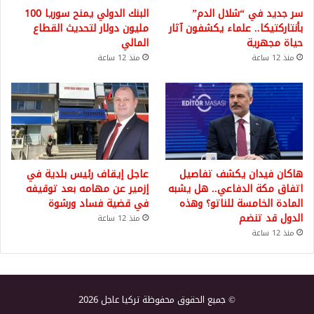
سر جديد في “شلال الدم”
البنك الدولي يمنح سوريا 100
بأنتاركتيكا.. علماء يكشفون آثار
مليون دولار لتحديث القطاع
حياة مجهرية
المالي
منذ 12 ساعة
منذ 12 ساعة
هاكان فيدان يكشف تفاصيل
عاجل إيقاف رئيس بلدية في
اتفاق مكة الدفاعي.. هل يشبه
إزمير عن مهامه بعد توقيفه
المادة الخامسة للناتو؟ وهذه
في قضية فساد ورشوة
الدول قد تنضم
منذ 12 ساعة
منذ 12 ساعة
© جميع الحقوق محفوظة تركيا عاجل 2026