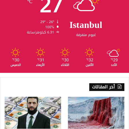
27
℃
Istanbul
29º - 26º
100%
6.31 كيلومتر/ساعة
غيوم متفرقة
30
31
30
32
29
℃
℃
℃
℃
℃
الأحد
الأثنين
الثلاثاء
الأربعاء
الخميس
أخر المقالات